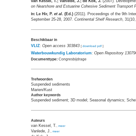
van Kessel, T.; Vanlede, J.; de Kok, J.
(2007). Developmen
on Nearshore and Estuarine Cohesive Sediment Transport P
Le Hir, P.
et al.
(Ed.)
(2011). Proceedings of the 9th In
In:
September 25-28, 2007.
Continental Shelf Research
, 31(10
Beschikbaar in
VLIZ
:
Open access 303843
[
download pdf
]
Waterbouwkundig Laboratorium
:
Open Repository 13079
Documenttype:
Congresbijdrage
Trefwoorden
Suspended sediments
Marien/Kust
Author keywords
Suspended sediment; 3D model; Seasonal dynamics; Schel
Auteurs
van Kessel, T.
,
meer
Vanlede, J.
,
meer