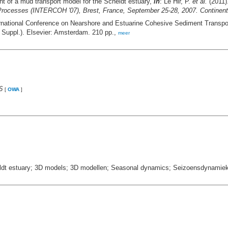
t of a mud transport model for the Scheldt estuary,
in
: Le Hir, P.
et al.
(2011)
rocesses (INTERCOH '07), Brest, France, September 25-28, 2007. Continent
ternational Conference on Nearshore and Estuarine Cohesive Sediment Transp
, Suppl.). Elsevier: Amsterdam. 210 pp.,
meer
6
[
OWA
]
dt estuary; 3D models; 3D modellen; Seasonal dynamics; Seizoensdynamie