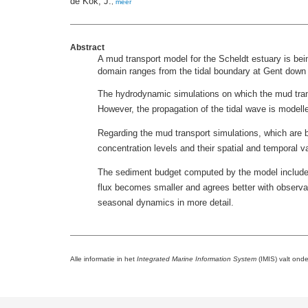
de Kok, J.
,
meer
Abstract
A mud transport model for the Scheldt estuary is bei
domain ranges from the tidal boundary at Gent down 
The hydrodynamic simulations on which the mud transp
However, the propagation of the tidal wave is modell
Regarding the mud transport simulations, which are 
concentration levels and their spatial and temporal v
The sediment budget computed by the model includes 
flux becomes smaller and agrees better with observa
seasonal dynamics in more detail.
Alle informatie in het
Integrated Marine Information System
(IMIS) valt ond