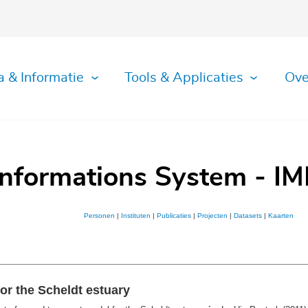
a & Informatie
Tools & Applicaties
Ove
Informations System - IM
Personen
|
Instituten
|
Publicaties
|
Projecten
|
Datasets
|
Kaarten
or the Scheldt estuary