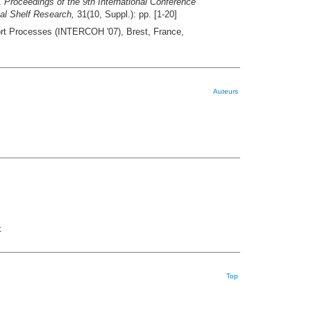
.
Proceedings of the 9th International Conference
al Shelf Research,
31(10, Suppl.): pp. [1-20]
ort Processes (INTERCOH '07), Brest, France,
Auteurs
k
Top