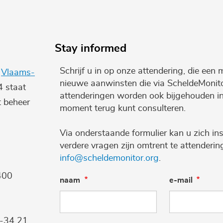
Stay informed
Schrijf u in op onze attendering, die een 
e
Vlaams-
nieuwe aanwinsten die via ScheldeMonito
4 staat
attenderingen worden ook bijgehouden i
t beheer
moment terug kunt consulteren.
Via onderstaande formulier kan u zich ins
verdere vragen zijn omtrent te attenderi
info@scheldemonitor.org
.
400
naam
e-mail
9-34 21