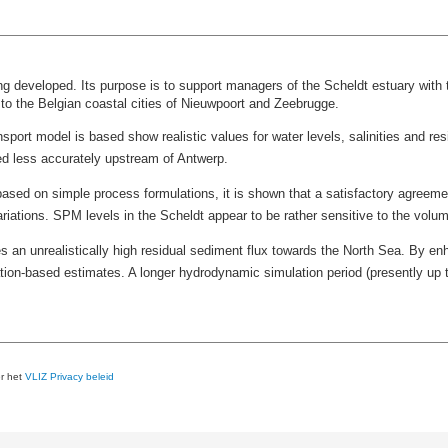
ng developed. Its purpose is to support managers of the Scheldt estuary with
to the Belgian coastal cities of Nieuwpoort and Zeebrugge.
ort model is based show realistic values for water levels, salinities and resi
ed less accurately upstream of Antwerp.
based on simple process formulations, it is shown that a satisfactory agree
ariations. SPM levels in the Scheldt appear to be rather sensitive to the volu
an unrealistically high residual sediment flux towards the North Sea. By enh
tion-based estimates. A longer hydrodynamic simulation period (presently up
er het
VLIZ Privacy beleid