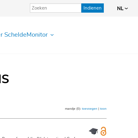
Indienen
NL
r ScheldeMonitor
IS
mandje (0):
toevoegen
|
toon