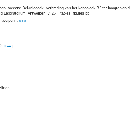
en: toegang Delwaidedok. Verbreding van het kanaaldok B2 ter hoogte van de
 Laboratorium: Antwerpen. v, 26 + tables, figures pp.
ntwerpen. ,
meer
0
[
OWA
]
ffects