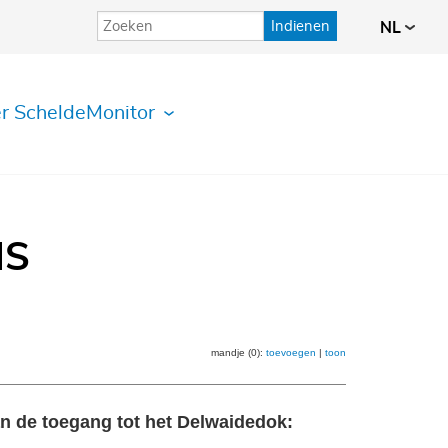
Indienen
NL
r ScheldeMonitor
IS
mandje (0):
toevoegen
|
toon
n de toegang tot het Delwaidedok: