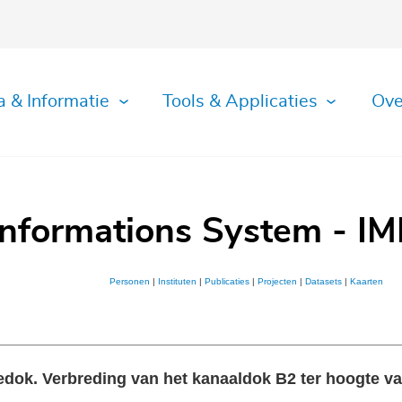
a & Informatie
Tools & Applicaties
Ove
Informations System - IM
Personen
|
Instituten
|
Publicaties
|
Projecten
|
Datasets
|
Kaarten
ok. Verbreding van het kanaaldok B2 ter hoogte va