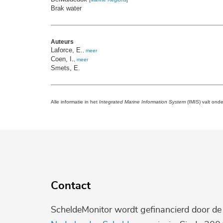
Brak water
Auteurs
Laforce, E.
,
meer
Coen, I.
,
meer
Smets, E.
Alle informatie in het
Integrated Marine Information System
(IMIS) valt ond
Contact
ScheldeMonitor wordt gefinancierd door d