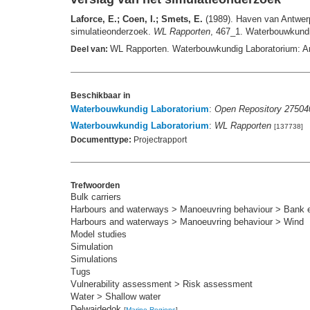
Laforce, E.; Coen, I.; Smets, E.
(1989). Haven van Antwerp
simulatieonderzoek.
WL Rapporten
, 467_1. Waterbouwkundig
WL Rapporten. Waterbouwkundig Laboratorium: A
Deel van:
Beschikbaar in
Waterbouwkundig Laboratorium
:
Open Repository 27504
Waterbouwkundig Laboratorium
:
WL Rapporten
[137738]
Documenttype:
Projectrapport
Trefwoorden
Bulk carriers
Harbours and waterways > Manoeuvring behaviour > Bank e
Harbours and waterways > Manoeuvring behaviour > Wind
Model studies
Simulation
Simulations
Tugs
Vulnerability assessment > Risk assessment
Water > Shallow water
Delwaidedok
[
Marine Regions
]