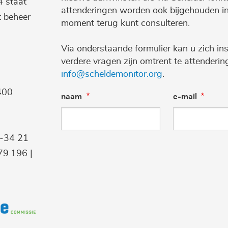
4 staat
attenderingen worden ook bijgehouden i
t beheer
moment terug kunt consulteren.
Via onderstaande formulier kan u zich ins
verdere vragen zijn omtrent te attenderi
info@scheldemonitor.org
.
400
naam
e-mail
9-34 21
9.196 |