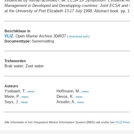
influenced by human activities?,
in
:
ECSA 29 Symposium. Estuarine Rese
Management in Developed and Developping countries: Joint ECSA and
at the University of Port Elizabeth 13-17 July 1998. Abstract book.
pp. 143
Beschikbaar in
VLIZ
:
Open Marine Archive 304937
[
download pdf
]
Documenttype:
Samenvatting
Trefwoorden
Brak water; Zoet water
Auteurs
Ysebaert, T.
Hoffmann, M.
,
meer
,
meer
Meire, P.
Devos, K.
,
meer
,
meer
Seys, J.
Anselin, A.
,
meer
,
meer
Alle informatie in het
Integrated Marine Information System
(IMIS) valt onder het
VLIZ Privacy 