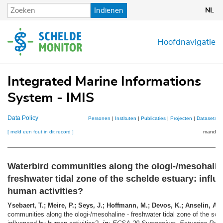
Overslaan
Indienen
NL
en
naar
de
Hoofdnavigatie
inhoud
gaan
Integrated Marine Informations
System - IMIS
Data Policy
Personen
|
Instituten
|
Publicaties
|
Projecten
|
Datasets
|
[ meld een fout in dit record ]
mandje (
Waterbird communities along the ologi-/mesohalin
freshwater tidal zone of the schelde estuary: infl
human activities?
Ysebaert, T.; Meire, P.; Seys, J.; Hoffmann, M.; Devos, K.; Anselin, A.
(
communities along the ologi-/mesohaline - freshwater tidal zone of the sch