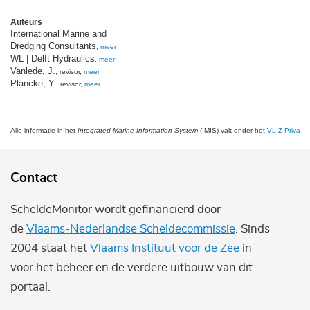
Auteurs
International Marine and
Dredging Consultants
,
meer
WL | Delft Hydraulics
,
meer
Vanlede, J.
, revisor,
meer
Plancke, Y.
, revisor,
meer
Alle informatie in het
Integrated Marine Information System
(IMIS) valt onder het
VLIZ Privacy 
Contact
ScheldeMonitor wordt gefinancierd door
de
Vlaams-Nederlandse Scheldecommissie
. Sinds
2004 staat het
Vlaams Instituut voor de Zee
in
voor het beheer en de verdere uitbouw van dit
portaal.