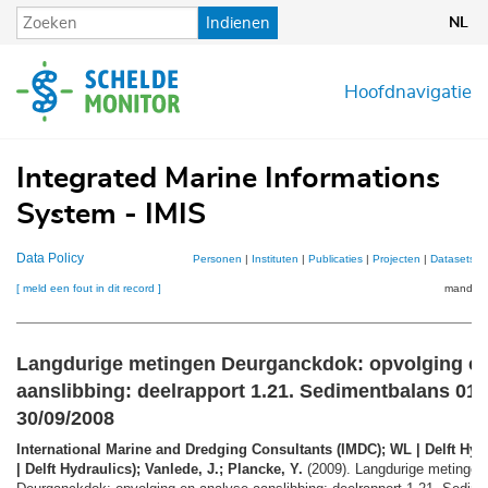
Overslaan
Indienen
NL
en
naar
de
Hoofdnavigatie
inhoud
gaan
Integrated Marine Informations
System - IMIS
Data Policy
Personen
|
Instituten
|
Publicaties
|
Projecten
|
Datasets
|
[ meld een fout in dit record ]
mandje (
Langdurige metingen Deurganckdok: opvolging en
aanslibbing: deelrapport 1.21. Sedimentbalans 01/
30/09/2008
International Marine and Dredging Consultants (IMDC); WL | Delft Hyd
| Delft Hydraulics); Vanlede, J.; Plancke, Y.
(2009). Langdurige metingen