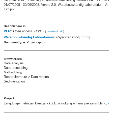
Deurganckdok: opvolging en analyse aanslibbing: deelrapport 1.21. Sedim
01/07/2008 - 30/09/2008. Versie 2.0. Waterbouwkundig Laboratorium: Antwe
172 pp.
Beschikbaar in
VLIZ
:
Open access 213832
[
download pdf
]
Waterbouwkundig Laboratorium
:
Rapporten I179
[151025]
Documenttype:
Projectrapport
Trefwoorden
Data analysis
Data processing
Methodology
Report literature > Data reports
Sedimentation
Project
Langdurige metingen Deurganckdok: opvolging en analyse aanslibbing,
mee