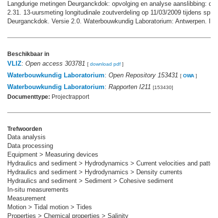
Langdurige metingen Deurganckdok: opvolging en analyse aanslibbing: dee
2.31. 13-uursmeting longitudinale zoutverdeling op 11/03/2009 tijdens spring
Deurganckdok. Versie 2.0. Waterbouwkundig Laboratorium: Antwerpen. IV,
Beschikbaar in
VLIZ
:
Open access 303781
[
download pdf
]
Waterbouwkundig Laboratorium
:
Open Repository 153431
[
OWA
]
Waterbouwkundig Laboratorium
:
Rapporten I211
[153430]
Documenttype:
Projectrapport
Trefwoorden
Data analysis
Data processing
Equipment > Measuring devices
Hydraulics and sediment > Hydrodynamics > Current velocities and patter
Hydraulics and sediment > Hydrodynamics > Density currents
Hydraulics and sediment > Sediment > Cohesive sediment
In-situ measurements
Measurement
Motion > Tidal motion > Tides
Properties > Chemical properties > Salinity