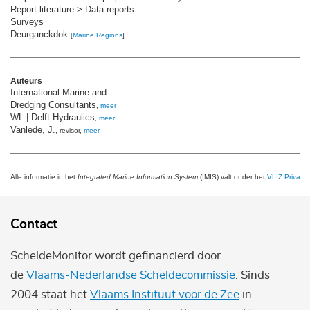
Report literature > Data reports
Surveys
Deurganckdok
[
Marine Regions
]
Auteurs
International Marine and
Dredging Consultants
,
meer
WL | Delft Hydraulics
,
meer
Vanlede, J.
, revisor,
meer
Alle informatie in het
Integrated Marine Information System
(IMIS) valt onder het
VLIZ Privacy 
Contact
ScheldeMonitor wordt gefinancierd door
de
Vlaams-Nederlandse Scheldecommissie
. Sinds
2004 staat het
Vlaams Instituut voor de Zee
in