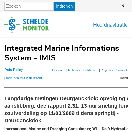
Overslaan
Indienen
NL
en
naar
de
Hoofdnavigatie
inhoud
gaan
Integrated Marine Informations
System - IMIS
Data Policy
Personen
|
Instituten
|
Publicaties
|
Projecten
|
Datasets
|
[ meld een fout in dit record ]
mandje (
Langdurige metingen Deurganckdok: opvolging en
aanslibbing: deelrapport 2.31. 13-uursmeting longi
zoutverdeling op 11/03/2009 tijdens springtij -
Deurganckdok
International Marine and Dredging Consultants; WL | Delft Hydraulics