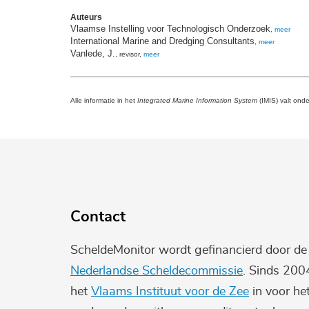
Auteurs
Vlaamse Instelling voor Technologisch Onderzoek
,
meer
International Marine and Dredging Consultants
,
meer
Vanlede, J.
, revisor,
meer
Alle informatie in het
Integrated Marine Information System
(IMIS) valt ond
Contact
ScheldeMonitor wordt gefinancierd door d
Nederlandse Scheldecommissie
. Sinds 200
het
Vlaams Instituut voor de Zee
in voor he