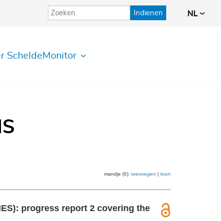
Indienen
NL
r ScheldeMonitor
IS
mandje (0):
toevoegen
|
toon
S): progress report 2 covering the