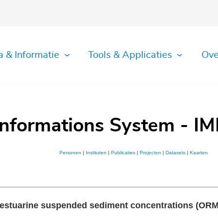
a & Informatie
Tools & Applicaties
Ove
Informations System - IM
Personen
|
Instituten
|
Publicaties
|
Projecten
|
Datasets
|
Kaarten
estuarine suspended sediment concentrations (ORME