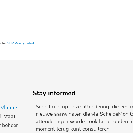
er het
VLIZ Privacy beleid
Stay informed
Schrijf u in op onze attendering, die een 
e
Vlaams-
nieuwe aanwinsten die via ScheldeMonito
4 staat
attenderingen worden ook bijgehouden i
t beheer
moment terug kunt consulteren.