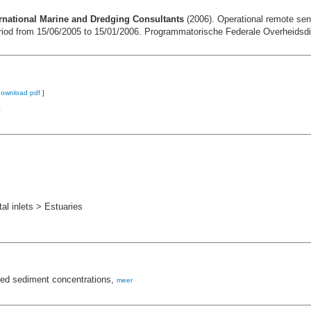
rnational Marine and Dredging Consultants
(2006). Operational remote se
eriod from 15/06/2005 to 15/01/2006. Programmatorische Federale Overheidsd
download pdf
]
]
l inlets > Estuaries
ed sediment concentrations,
meer