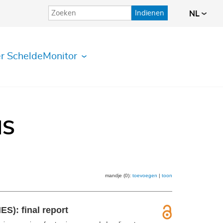
Indienen
NL
r ScheldeMonitor
IS
mandje (0):
toevoegen
|
toon
S): final report