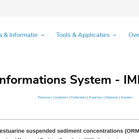
a & Informatie
Tools & Applicaties
Ove
Informations System - IM
Personen
|
Instituten
|
Publicaties
|
Projecten
|
Datasets
|
Kaarten
estuarine suspended sediment concentrations (ORME