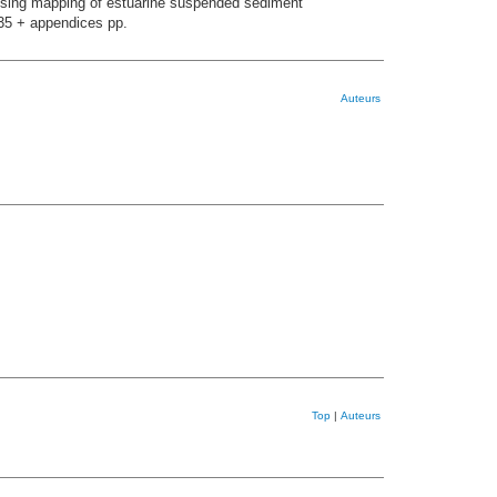
nsing mapping of estuarine suspended sediment
 35 + appendices pp.
Auteurs
Top
|
Auteurs