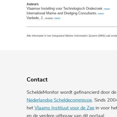
Auteurs
Vlaamse Instelling voor Technologisch Onderzoek
,
meer
International Marine and Dredging Consultants
,
meer
Vanlede, J.
, revisor,
meer
Alle informatie in het
Integrated Marine Information System
(IMIS) valt ond
Contact
ScheldeMonitor wordt gefinancierd door d
Nederlandse Scheldecommissie
. Sinds 200
het
Vlaams Instituut voor de Zee
in voor he
en de verdere uitbouw van dit portaal.