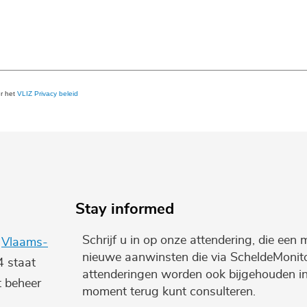
er het
VLIZ Privacy beleid
Stay informed
Schrijf u in op onze attendering, die een 
e
Vlaams-
nieuwe aanwinsten die via ScheldeMonito
4 staat
attenderingen worden ook bijgehouden i
t beheer
moment terug kunt consulteren.