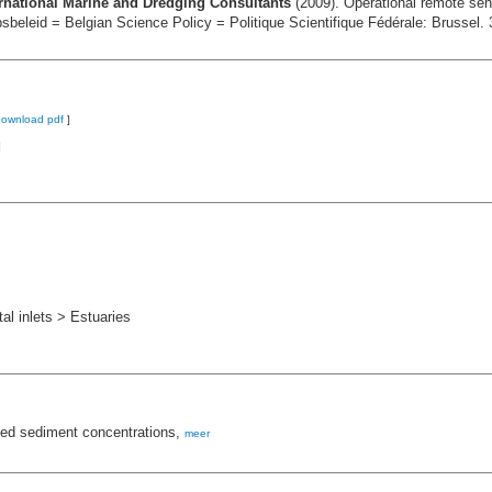
rnational Marine and Dredging Consultants
(2009). Operational remote se
beleid = Belgian Science Policy = Politique Scientifique Fédérale: Brussel.
download pdf
]
]
l inlets > Estuaries
ed sediment concentrations,
meer