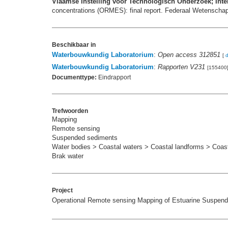
Vlaamse Instelling voor Technologisch Onderzoek; Inte
concentrations (ORMES): final report. Federaal Wetenschaps
Beschikbaar in
Waterbouwkundig Laboratorium
:
Open access 312851
[
Waterbouwkundig Laboratorium
:
Rapporten V231
[155400
Documenttype:
Eindrapport
Trefwoorden
Mapping
Remote sensing
Suspended sediments
Water bodies > Coastal waters > Coastal landforms > Coasta
Brak water
Project
Operational Remote sensing Mapping of Estuarine Suspend