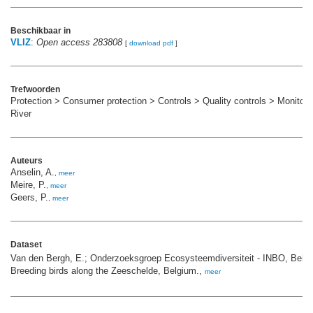
Beschikbaar in
VLIZ
:
Open access 283808
[
download pdf
]
Trefwoorden
Protection > Consumer protection > Controls > Quality controls > Monitori
River
Auteurs
Anselin, A.
,
meer
Meire, P.
,
meer
Geers, P.
,
meer
Dataset
Van den Bergh, E.; Onderzoeksgroep Ecosysteemdiversiteit - INBO, Belgi
Breeding birds along the Zeeschelde, Belgium.,
meer