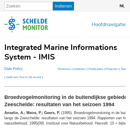
Overslaan
Indienen
NL
en
naar
de
Hoofdnavigatie
inhoud
gaan
Integrated Marine Informations
System - IMIS
Data Policy
Personen
|
Instituten
|
Publicaties
|
Projecten
|
Datase
[ meld een fout in dit record ]
Broedvogelmonitoring in de buitendijkse gebieden
Zeeschelde: resultaten van het seizoen 1994
Anselin, A.; Meire, P.; Geers, P.
(1995). Broedvogelmonitoring in de buite
langs de Zeeschelde: resultaten van het seizoen 1994.
Rapporten van het i
natuurbehoud
, 1995(09). Instituut voor Natuurbehoud: Hasselt. 10 + bijlage