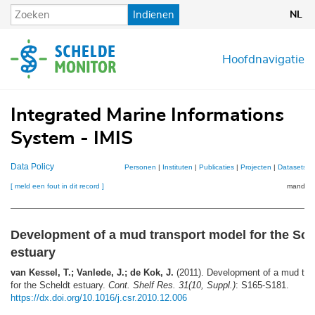
Overslaan
Indienen
NL
en
naar
de
Hoofdnavigatie
inhoud
gaan
Integrated Marine Informations
System - IMIS
Data Policy
Personen
|
Instituten
|
Publicaties
|
Projecten
|
Datasets
|
[ meld een fout in dit record ]
mandje (
Development of a mud transport model for the Sch
estuary
van Kessel, T.; Vanlede, J.; de Kok, J.
(2011). Development of a mud tra
for the Scheldt estuary.
Cont. Shelf Res. 31(10, Suppl.)
: S165-S181.
https://dx.doi.org/10.1016/j.csr.2010.12.006