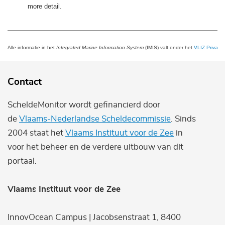
more detail.
Alle informatie in het
Integrated Marine Information System
(IMIS) valt onder het
VLIZ Privacy 
Contact
ScheldeMonitor wordt gefinancierd door
de
Vlaams-Nederlandse Scheldecommissie
. Sinds
2004 staat het
Vlaams Instituut voor de Zee
in
voor het beheer en de verdere uitbouw van dit
portaal.
Vlaams Instituut voor de Zee
InnovOcean Campus | Jacobsenstraat 1, 8400