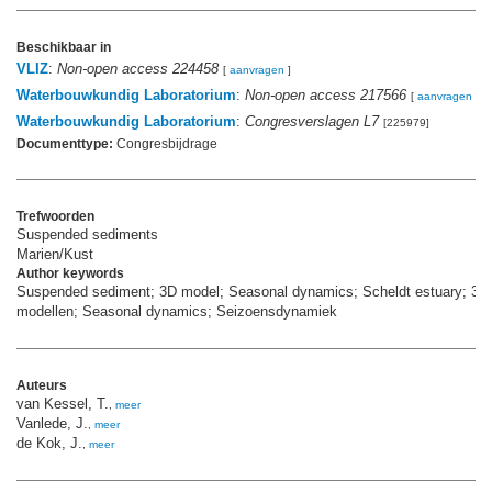
Beschikbaar in
VLIZ
:
Non-open access 224458
[
aanvragen
]
Waterbouwkundig Laboratorium
:
Non-open access 217566
[
aanvragen
]
Waterbouwkundig Laboratorium
:
Congresverslagen L7
[225979]
Documenttype:
Congresbijdrage
Trefwoorden
Suspended sediments
Marien/Kust
Author keywords
Suspended sediment; 3D model; Seasonal dynamics; Scheldt estuary; 3D
modellen; Seasonal dynamics; Seizoensdynamiek
Auteurs
van Kessel, T.
,
meer
Vanlede, J.
,
meer
de Kok, J.
,
meer