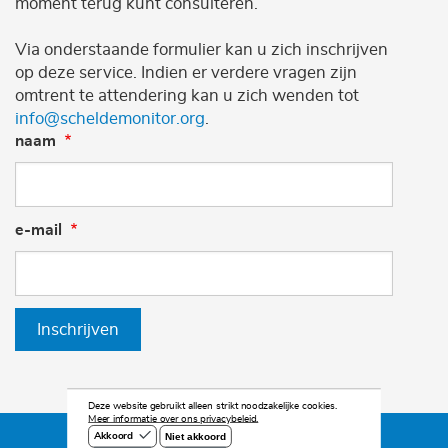
moment terug kunt consulteren.
Via onderstaande formulier kan u zich inschrijven
op deze service. Indien er verdere vragen zijn
omtrent te attendering kan u zich wenden tot
info@scheldemonitor.org
.
naam
e-mail
Inschrijven
Deze website gebruikt alleen strikt noodzakelijke cookies.
Meer informatie over ons privacybeleid.
Niet akkoord
Akkoord
©2026 Scheldemonitor