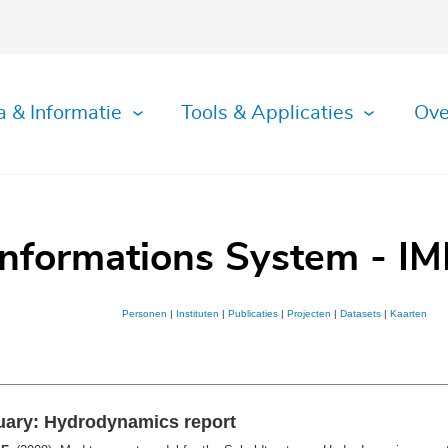
a & Informatie
Tools & Applicaties
Ove
Informations System - IM
Personen
|
Instituten
|
Publicaties
|
Projecten
|
Datasets
|
Kaarten
tuary: Hydrodynamics report