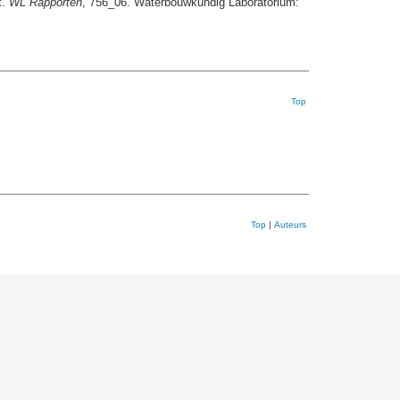
t.
WL Rapporten
, 756_06. Waterbouwkundig Laboratorium:
Top
Top
|
Auteurs