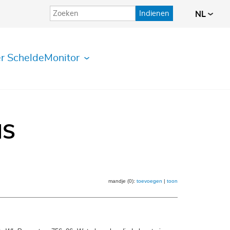
Indienen
NL
r ScheldeMonitor
IS
mandje (0):
toevoegen
|
toon