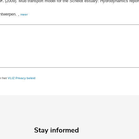
F.
(2009). Mud transport model for the Scheldt estuary: Hydrodynamics repor
ntwerpen. ,
meer
er het
VLIZ Privacy beleid
Stay informed