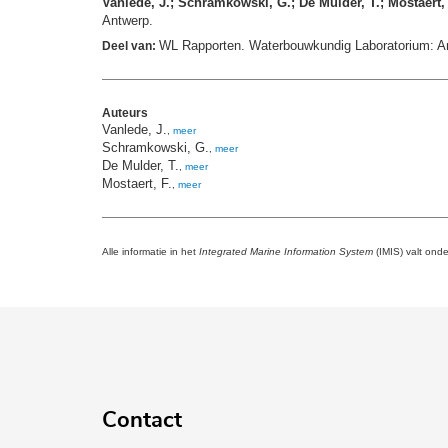
Vanlede, J.; Schramkowski, G.; De Mulder, T.; Mostaert, 
Antwerp.
WL Rapporten. Waterbouwkundig Laboratorium: A
Deel van:
Auteurs
Vanlede, J.
,
meer
Schramkowski, G.
,
meer
De Mulder, T.
,
meer
Mostaert, F.
,
meer
Alle informatie in het
Integrated Marine Information System
(IMIS) valt ond
Contact