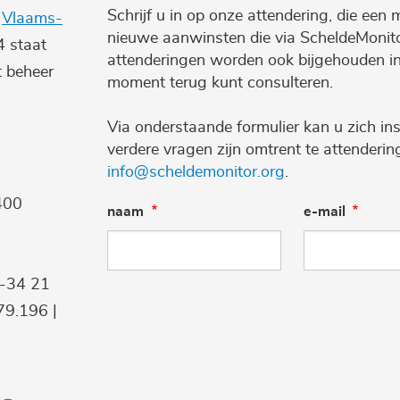
Schrijf u in op onze attendering, die een 
e
Vlaams-
nieuwe aanwinsten die via ScheldeMonito
4 staat
attenderingen worden ook bijgehouden i
t beheer
moment terug kunt consulteren.
Via onderstaande formulier kan u zich ins
verdere vragen zijn omtrent te attenderi
info@scheldemonitor.org
.
400
naam
e-mail
9-34 21
9.196 |