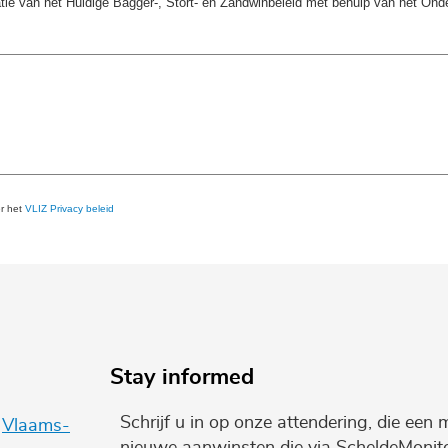
tie van het Huidige Bagger-, Stort- en Zandwinbeleid met behulp van het On
er het
VLIZ Privacy beleid
Stay informed
Schrijf u in op onze attendering, die een 
e
Vlaams-
nieuwe aanwinsten die via ScheldeMonito