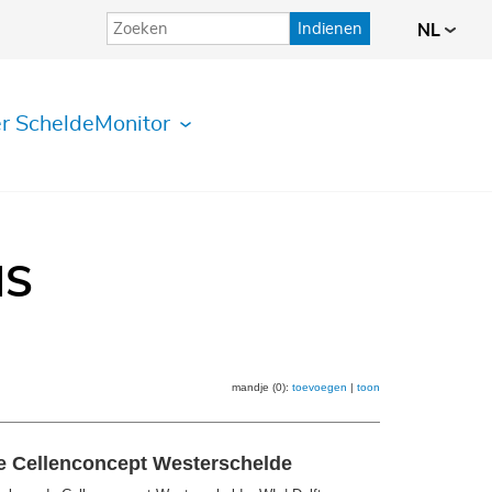
Indienen
NL
r ScheldeMonitor
IS
mandje (0):
toevoegen
|
toon
de Cellenconcept Westerschelde