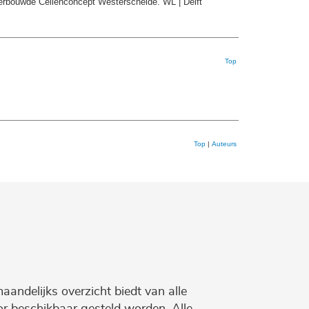
derbouwde Cellenconcept Westerschelde. WL | Delft
Top
Top
|
Auteurs
maandelijks overzicht biedt van alle
r beschikbaar gesteld worden. Alle