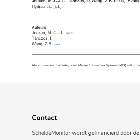
Jeuken, M.-C.J.L.; Tánczos, I.; Wang, Z.B.
(2003). Evalua
Hydraulics: [s.l.].
Auteurs
Jeuken, M.-C.J.L.
,
meer
Tánczos, I.
Wang, Z.B.
,
meer
Alle informatie in het
Integrated Marine Information System
(IMIS) valt ond
Contact
ScheldeMonitor wordt gefinancierd door d