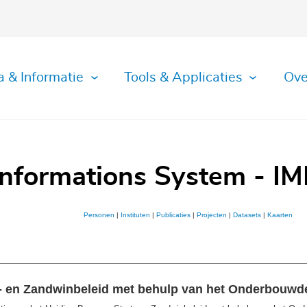
a & Informatie
Tools & Applicaties
Ove
Informations System - IM
Personen
|
Instituten
|
Publicaties
|
Projecten
|
Datasets
|
Kaarten
rt- en Zandwinbeleid met behulp van het Onderbouw