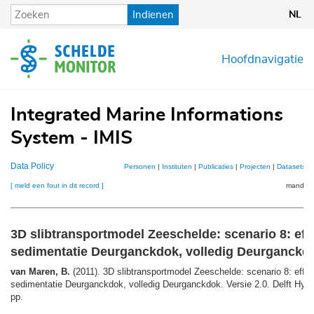
Overslaan
Indienen
NL
en
naar
de
Hoofdnavigatie
inhoud
gaan
Integrated Marine Informations
System - IMIS
Data Policy
Personen
|
Instituten
|
Publicaties
|
Projecten
|
Datasets
|
[ meld een fout in dit record ]
mandje (
3D slibtransportmodel Zeeschelde: scenario 8: ef
sedimentatie Deurganckdok, volledig Deurganckd
van Maren, B.
(2011). 3D slibtransportmodel Zeeschelde: scenario 8: eff
sedimentatie Deurganckdok, volledig Deurganckdok. Versie 2.0. Delft Hydra
pp.