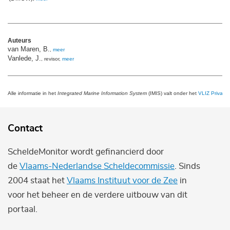
Auteurs
van Maren, B.
,
meer
Vanlede, J.
, revisor,
meer
Alle informatie in het
Integrated Marine Information System
(IMIS) valt onder het
VLIZ Privacy 
Contact
ScheldeMonitor wordt gefinancierd door
de
Vlaams-Nederlandse Scheldecommissie
. Sinds
2004 staat het
Vlaams Instituut voor de Zee
in
voor het beheer en de verdere uitbouw van dit
portaal.