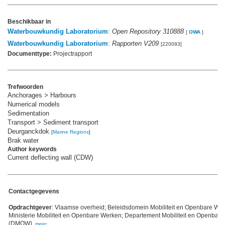
Beschikbaar in
Waterbouwkundig Laboratorium
:
Open Repository 310888
[
OWA
]
Waterbouwkundig Laboratorium
:
Rapporten V209
[220093]
Documenttype:
Projectrapport
Trefwoorden
Anchorages > Harbours
Numerical models
Sedimentation
Transport > Sediment transport
Deurganckdok
[
Marine Regions
]
Brak water
Author keywords
Current deflecting wall (CDW)
Contactgegevens
Opdrachtgever
: Vlaamse overheid; Beleidsdomein Mobiliteit en Openbare We
Ministerie Mobiliteit en Openbare Werken; Departement Mobiliteit en Openbar
(DMOW)
,
meer