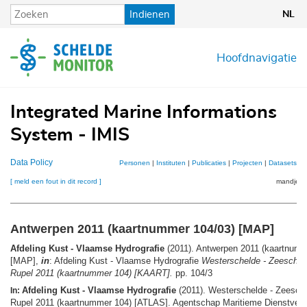
Overslaan
Indienen
NL
en
naar
de
Hoofdnavigatie
inhoud
gaan
Integrated Marine Informations
System - IMIS
Data Policy
Personen
|
Instituten
|
Publicaties
|
Projecten
|
Datasets
|
K
[ meld een fout in dit record ]
mandje (0
Antwerpen 2011 (kaartnummer 104/03) [MAP]
Afdeling Kust - Vlaamse Hydrografie
(2011). Antwerpen 2011 (kaartnumm
[MAP],
in
: Afdeling Kust - Vlaamse Hydrografie
Westerschelde - Zeeschel
Rupel 2011 (kaartnummer 104) [KAART].
pp. 104/3
Afdeling Kust - Vlaamse Hydrografie
(2011). Westerschelde - Zeesche
In:
Rupel 2011 (kaartnummer 104) [ATLAS]. Agentschap Maritieme Dienstverle