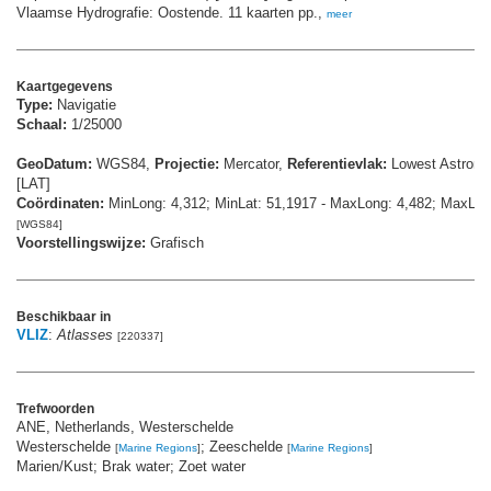
Vlaamse Hydrografie: Oostende. 11 kaarten pp.,
meer
Kaartgegevens
Type:
Navigatie
Schaal:
1/25000
GeoDatum:
WGS84,
Projectie:
Mercator,
Referentievlak:
Lowest Astrono
[LAT]
Coördinaten:
MinLong: 4,312; MinLat: 51,1917 - MaxLong: 4,482; MaxLat
[WGS84]
Voorstellingswijze:
Grafisch
Beschikbaar in
VLIZ
:
Atlasses
[220337]
Trefwoorden
ANE, Netherlands, Westerschelde
Westerschelde
; Zeeschelde
[
Marine Regions
]
[
Marine Regions
]
Marien/Kust; Brak water; Zoet water