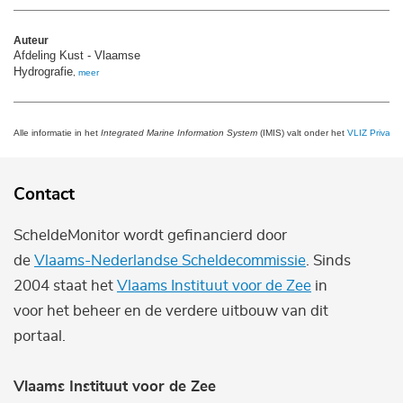
Auteur
Afdeling Kust - Vlaamse
Hydrografie
,
meer
Alle informatie in het
Integrated Marine Information System
(IMIS) valt onder het
VLIZ Privacy 
Contact
ScheldeMonitor wordt gefinancierd door
de
Vlaams-Nederlandse Scheldecommissie
. Sinds
2004 staat het
Vlaams Instituut voor de Zee
in
voor het beheer en de verdere uitbouw van dit
portaal.
Vlaams Instituut voor de Zee