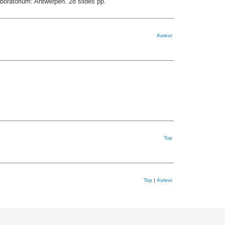
oratorium: Antwerpen. 28 slides pp.
Auteur
Top
Top
|
Auteur