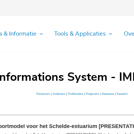
a & Informatie
Tools & Applicaties
Ove
Informations System - IM
Personen
|
Instituten
|
Publicaties
|
Projecten
|
Datasets
|
Kaarten
nsportmodel voor het Schelde-estuarium [PRESENTATI