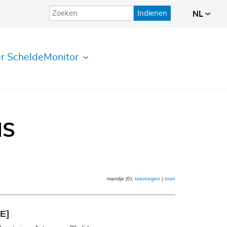
Indienen
NL
r ScheldeMonitor
IS
mandje (0):
toevoegen
|
toon
E]