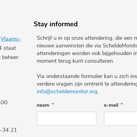
Stay informed
Schrijf u in op onze attendering, die een 
e
Vlaams-
nieuwe aanwinsten die via ScheldeMonito
4 staat
attenderingen worden ook bijgehouden i
t beheer
moment terug kunt consulteren.
Via onderstaande formulier kan u zich ins
verdere vragen zijn omtrent te attenderi
info@scheldemonitor.org
.
400
naam
e-mail
9-34 21