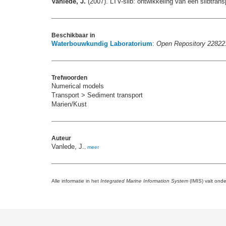
Vanlede, J.
(2007). LTV-slib: ontwikkeling van een slibtr
Beschikbaar in
Waterbouwkundig Laboratorium
:
Open Repository 22822
Trefwoorden
Numerical models
Transport > Sediment transport
Marien/Kust
Auteur
Vanlede, J.
,
meer
Alle informatie in het
Integrated Marine Information System
(IMIS) valt ond