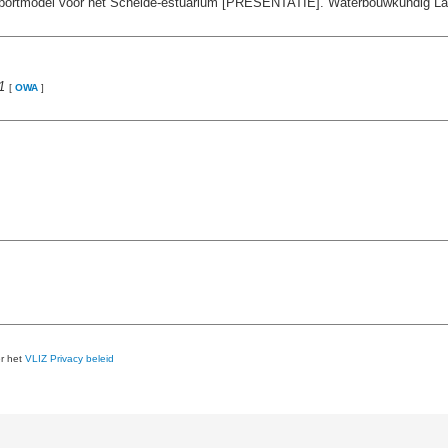
ansportmodel voor het Schelde-estuarium [PRESENTATIE]. Waterbouwkundig Lab
1
[
OWA
]
er het
VLIZ Privacy beleid