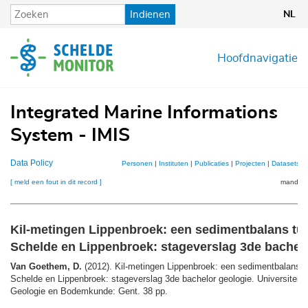
Overslaan
Indienen
NL
en
naar
de
Hoofdnavigatie
inhoud
gaan
Integrated Marine Informations
System - IMIS
Data Policy
Personen
|
Instituten
|
Publicaties
|
Projecten
|
Datasets
|
[ meld een fout in dit record ]
mandje (
Kil-metingen Lippenbroek: een sedimentbalans tu
Schelde en Lippenbroek: stageverslag 3de bachel
Van Goethem, D.
(2012). Kil-metingen Lippenbroek: een sedimentbalans 
Schelde en Lippenbroek: stageverslag 3de bachelor geologie. Universiteit
Geologie en Bodemkunde: Gent. 38 pp.