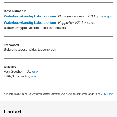
Beschikbaar in
Waterbouwkundig Laboratorium
:
Non-open access 311030
[
aanvragen
]
Waterbouwkundig Laboratorium
:
Rapporten V218
[230334]
Documenttype:
Doctoraat/Thesis/Eindwerk
Trefwoord
Belgium, Zeeschelde, Lippenbroek
Auteurs
Van Goethem, D.
,
meer
Claeys, S.
, revisor,
meer
Alle informatie in het
Integrated Marine Information System
(IMIS) valt onder het
VLIZ Privacy 
Contact