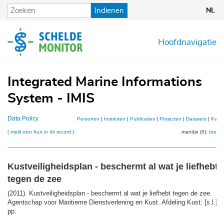
Overslaan
Indienen
NL
en
naar
de
Hoofdnavigatie
inhoud
gaan
Integrated Marine Informations
System - IMIS
Data Policy
Personen
|
Instituten
|
Publicaties
|
Projecten
|
Datasets
|
Kaar
[ meld een fout in dit record ]
mandje (0):
toevo
Kustveiligheidsplan - beschermt al wat je liefhebt
tegen de zee
(2011). Kustveiligheidsplan - beschermt al wat je liefhebt tegen de zee.
Agentschap voor Maritieme Dienstverlening en Kust. Afdeling Kust: [s.l.]. 
pp.