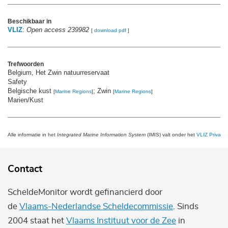
Beschikbaar in
VLIZ
:
Open access 239982
[
download pdf
]
Trefwoorden
Belgium, Het Zwin natuurreservaat
Safety
Belgische kust
; Zwin
[
Marine Regions
]
[
Marine Regions
]
Marien/Kust
Alle informatie in het
Integrated Marine Information System
(IMIS) valt onder het
VLIZ Privacy 
Contact
ScheldeMonitor wordt gefinancierd door
de
Vlaams-Nederlandse Scheldecommissie
. Sinds
2004 staat het
Vlaams Instituut voor de Zee
in