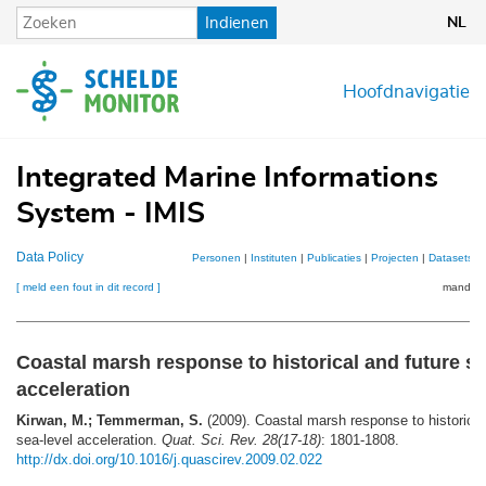
Overslaan
Indienen
NL
en
naar
de
Hoofdnavigatie
inhoud
gaan
Integrated Marine Informations
System - IMIS
Data Policy
Personen
|
Instituten
|
Publicaties
|
Projecten
|
Datasets
|
[ meld een fout in dit record ]
mandje (
Coastal marsh response to historical and future se
acceleration
Kirwan, M.; Temmerman, S.
(2009). Coastal marsh response to historical
sea-level acceleration.
Quat. Sci. Rev. 28(17-18)
: 1801-1808.
http://dx.doi.org/10.1016/j.quascirev.2009.02.022