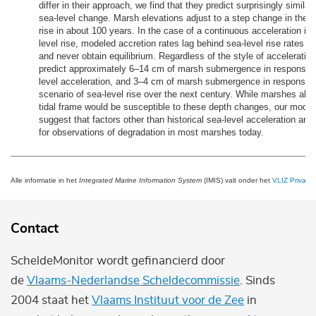
differ in their approach, we find that they predict surprisingly simila
sea-level change. Marsh elevations adjust to a step change in the ra
rise in about 100 years. In the case of a continuous acceleration in 
level rise, modeled accretion rates lag behind sea-level rise rates b
and never obtain equilibrium. Regardless of the style of acceleratio
predict approximately 6–14 cm of marsh submergence in response to
level acceleration, and 3–4 cm of marsh submergence in response t
scenario of sea-level rise over the next century. While marshes alre
tidal frame would be susceptible to these depth changes, our modeli
suggest that factors other than historical sea-level acceleration are
for observations of degradation in most marshes today.
Alle informatie in het
Integrated Marine Information System
(IMIS) valt onder het
VLIZ Privacy 
Contact
ScheldeMonitor wordt gefinancierd door
de
Vlaams-Nederlandse Scheldecommissie
. Sinds
2004 staat het
Vlaams Instituut voor de Zee
in