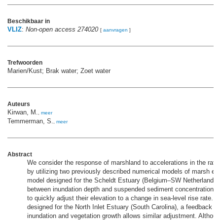
Beschikbaar in
VLIZ
:
Non-open access 274020
[
aanvragen
]
Trefwoorden
Marien/Kust; Brak water; Zoet water
Auteurs
Kirwan, M.
,
meer
Temmerman, S.
,
meer
Abstract
We consider the response of marshland to accelerations in the rate o
by utilizing two previously described numerical models of marsh elev
model designed for the Scheldt Estuary (Belgium–SW Netherlands)
between inundation depth and suspended sediment concentrations 
to quickly adjust their elevation to a change in sea-level rise rate. I
designed for the North Inlet Estuary (South Carolina), a feedback b
inundation and vegetation growth allows similar adjustment. Althou