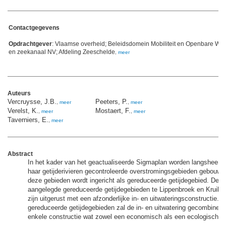
Contactgegevens
Opdrachtgever
: Vlaamse overheid; Beleidsdomein Mobiliteit en Openbare W
en zeekanaal NV; Afdeling Zeeschelde
,
meer
Auteurs
Vercruysse, J.B.
Peeters, P.
,
meer
,
meer
Verelst, K.
Mostaert, F.
,
meer
,
meer
Taverniers, E.
,
meer
Abstract
In het kader van het geactualiseerde Sigmaplan worden langsheen 
haar getijderivieren gecontroleerde overstromingsgebieden gebouwd
deze gebieden wordt ingericht als gereduceerde getijdegebied. De e
aangelegde gereduceerde getijdegebieden te Lippenbroek en Kruibe
zijn uitgerust met een afzonderlijke in- en uitwateringsconstructie. 
gereduceerde getijdegebieden zal de in- en uitwatering gecombineer
enkele constructie wat zowel een economisch als een ecologisch vo