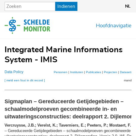
Overslaan
Indienen
NL
en
naar
de
Hoofdnavigatie
inhoud
gaan
Integrated Marine Informations
System - IMIS
Data Policy
Personen
|
Instituten
|
Publicaties
|
Projecten
|
Datasets
|
[ meld een fout in dit record ]
mandje (
Sigmaplan – Gereduceerde Getijdegebieden –
schaalmodelproeven gecombineerde in- en
uitwateringsconstructies: deelrapport 2. Dijlemon
Vercruysse, J.B.; Verelst, K.; Taverniers, E.; Peeters, P.; Mostaert, F.
(2
– Gereduceerde Getijdegebieden – schaalmodelproeven gecombineerde in-