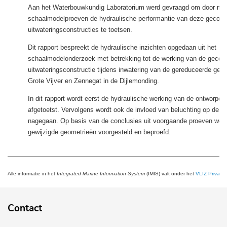
Aan het Waterbouwkundig Laboratorium werd gevraagd om door mid
schaalmodelproeven de hydraulische performantie van deze gecomb
uitwateringsconstructies te toetsen.
Dit rapport bespreekt de hydraulische inzichten opgedaan uit het
schaalmodelonderzoek met betrekking tot de werking van de gecom
uitwateringsconstructie tijdens inwatering van de gereduceerde geti
Grote Vijver en Zennegat in de Dijlemonding.
In dit rapport wordt eerst de hydraulische werking van de ontworpen
afgetoetst. Vervolgens wordt ook de invloed van beluchting op de va
nagegaan. Op basis van de conclusies uit voorgaande proeven wor
gewijzigde geometrieën voorgesteld en beproefd.
Alle informatie in het
Integrated Marine Information System
(IMIS) valt onder het
VLIZ Privacy 
Contact