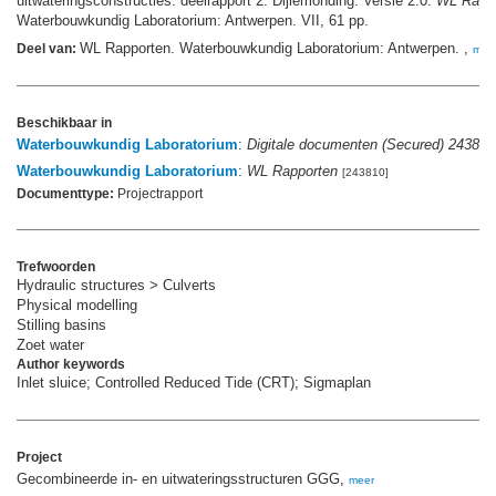
uitwateringsconstructies: deelrapport 2. Dijlemonding. Versie 2.0.
WL Rapp
Waterbouwkundig Laboratorium: Antwerpen. VII, 61 pp.
WL Rapporten. Waterbouwkundig Laboratorium: Antwerpen. ,
Deel van:
mee
Beschikbaar in
Waterbouwkundig Laboratorium
:
Digitale documenten (Secured) 243829
Waterbouwkundig Laboratorium
:
WL Rapporten
[243810]
Documenttype:
Projectrapport
Trefwoorden
Hydraulic structures > Culverts
Physical modelling
Stilling basins
Zoet water
Author keywords
Inlet sluice; Controlled Reduced Tide (CRT); Sigmaplan
Project
Gecombineerde in- en uitwateringsstructuren GGG,
meer