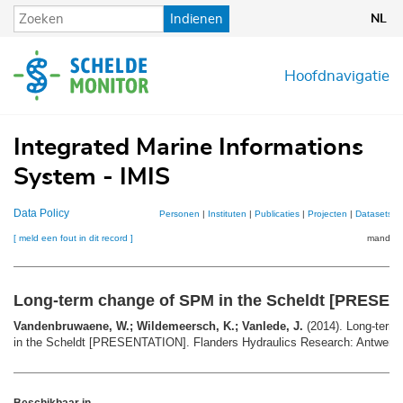
Overslaan
Indienen
NL
en
naar
de
Hoofdnavigatie
inhoud
gaan
Integrated Marine Informations
System - IMIS
Data Policy
Personen
|
Instituten
|
Publicaties
|
Projecten
|
Datasets
|
[ meld een fout in dit record ]
mandje (
Long-term change of SPM in the Scheldt [PRESE
Vandenbruwaene, W.; Wildemeersch, K.; Vanlede, J.
(2014). Long-term
in the Scheldt [PRESENTATION]. Flanders Hydraulics Research: Antwerp. 
Beschikbaar in