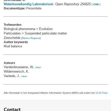
Waterbouwkundig Laboratorium
:
Open Repository 256825
[
OWA
]
Documenttype:
Presentatie
Trefwoorden
Biological phenomena > Evolution
Particulates > Suspended particulate matter
Zeeschelde
[
Marine Regions
]
Author keywords
Mud balance
Auteurs
Vandenbruwaene, W.
,
meer
Wildemeersch, K.
Vanlede, J.
,
meer
Alle informatie in het
Integrated Marine Information System
(IMIS) valt onder het
VLIZ Privacy 
Contact