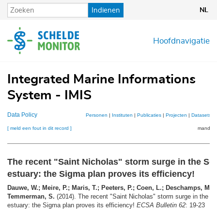
Overslaan
Indienen
NL
en
naar
de
Hoofdnavigatie
inhoud
gaan
Integrated Marine Informations
System - IMIS
Data Policy
Personen
|
Instituten
|
Publicaties
|
Projecten
|
Datasets
|
[ meld een fout in dit record ]
mandje (
The recent "Saint Nicholas" storm surge in the Sc
estuary: the Sigma plan proves its efficiency!
Dauwe, W.; Meire, P.; Maris, T.; Peeters, P.; Coen, L.; Deschamps, M.; R
Temmerman, S.
(2014). The recent "Saint Nicholas" storm surge in the S
estuary: the Sigma plan proves its efficiency!
ECSA Bulletin 62
: 19-23