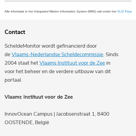
Alle informatie in het
Integrated Marine Information System
(IMIS) valt onder het
VLIZ Privacy 
Contact
ScheldeMonitor wordt gefinancierd door
de
Vlaams-Nederlandse Scheldecommissie
. Sinds
2004 staat het
Vlaams Instituut voor de Zee
in
voor het beheer en de verdere uitbouw van dit
portaal.
Vlaams Instituut voor de Zee
InnovOcean Campus | Jacobsenstraat 1, 8400
OOSTENDE, België