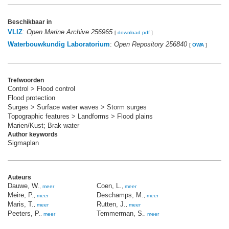
Beschikbaar in
VLIZ
:
Open Marine Archive 256965
[
download pdf
]
Waterbouwkundig Laboratorium
:
Open Repository 256840
[
OWA
]
Trefwoorden
Control > Flood control
Flood protection
Surges > Surface water waves > Storm surges
Topographic features > Landforms > Flood plains
Marien/Kust; Brak water
Author keywords
Sigmaplan
Auteurs
Dauwe, W.
Coen, L.
,
meer
,
meer
Meire, P.
Deschamps, M.
,
meer
,
meer
Maris, T.
Rutten, J.
,
meer
,
meer
Peeters, P.
Temmerman, S.
,
meer
,
meer