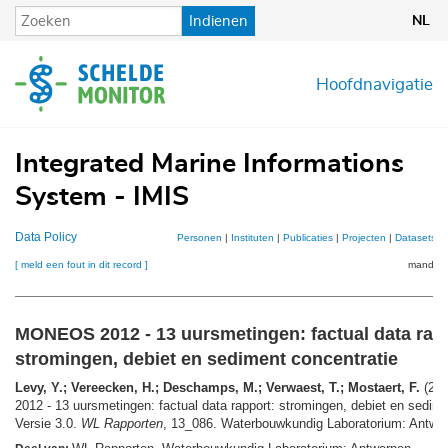
Overslaan
Indienen
NL
en
naar
de
Hoofdnavigatie
inhoud
gaan
Integrated Marine Informations
System - IMIS
Data Policy
Personen
|
Instituten
|
Publicaties
|
Projecten
|
Datasets
|
[ meld een fout in dit record ]
mandje (
MONEOS 2012 - 13 uursmetingen: factual data rap
stromingen, debiet en sediment concentratie
Levy, Y.; Vereecken, H.; Deschamps, M.; Verwaest, T.; Mostaert, F.
(20
2012 - 13 uursmetingen: factual data rapport: stromingen, debiet en sedime
Versie 3.0.
WL Rapporten
, 13_086. Waterbouwkundig Laboratorium: Antwer