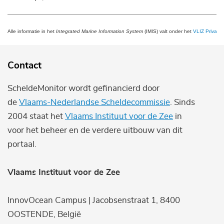
Alle informatie in het
Integrated Marine Information System
(IMIS) valt onder het
VLIZ Privacy 
Contact
ScheldeMonitor wordt gefinancierd door
de
Vlaams-Nederlandse Scheldecommissie
. Sinds
2004 staat het
Vlaams Instituut voor de Zee
in
voor het beheer en de verdere uitbouw van dit
portaal.
Vlaams Instituut voor de Zee
InnovOcean Campus | Jacobsenstraat 1, 8400
OOSTENDE, België