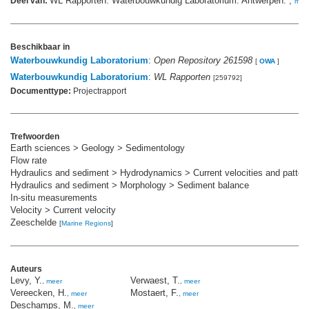
WL Rapporten. Waterbouwkundig Laboratorium: Antwerpen. ,
Deel van:
mee
Beschikbaar in
Waterbouwkundig Laboratorium
:
Open Repository 261598
[
OWA
]
Waterbouwkundig Laboratorium
:
WL Rapporten
[259792]
Documenttype:
Projectrapport
Trefwoorden
Earth sciences > Geology > Sedimentology
Flow rate
Hydraulics and sediment > Hydrodynamics > Current velocities and patter
Hydraulics and sediment > Morphology > Sediment balance
In-situ measurements
Velocity > Current velocity
Zeeschelde
[
Marine Regions
]
Auteurs
Levy, Y.
Verwaest, T.
,
meer
,
meer
Vereecken, H.
Mostaert, F.
,
meer
,
meer
Deschamps, M.
,
meer