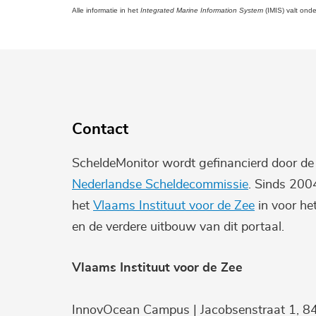
Alle informatie in het
Integrated Marine Information System
(IMIS) valt ond
Contact
ScheldeMonitor wordt gefinancierd door d
Nederlandse Scheldecommissie
. Sinds 200
het
Vlaams Instituut voor de Zee
in voor he
en de verdere uitbouw van dit portaal.
Vlaams Instituut voor de Zee
InnovOcean Campus | Jacobsenstraat 1, 8