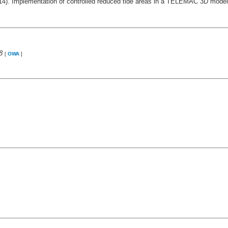
4). Implementation of controlled reduced tide areas in a TELEMAC 3D mode
8
[
OWA
]