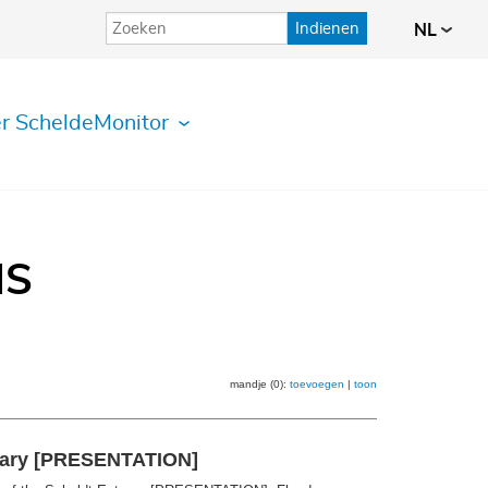
Indienen
NL
r ScheldeMonitor
IS
mandje (0):
toevoegen
|
toon
tuary [PRESENTATION]