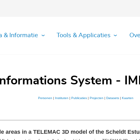
a & Informatie
Tools & Applicaties
Ove
Informations System - IM
Personen
|
Instituten
|
Publicaties
|
Projecten
|
Datasets
|
Kaarten
tide areas in a TELEMAC 3D model of the Scheldt Es