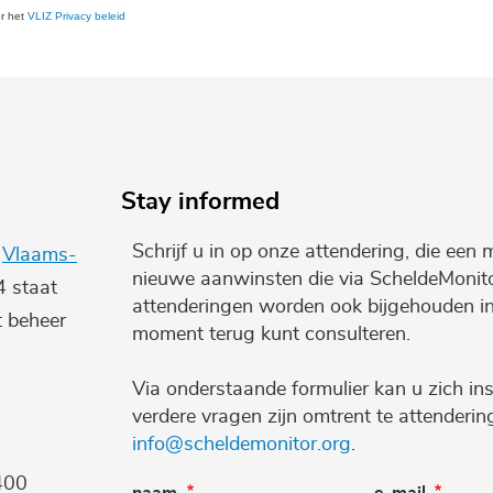
er het
VLIZ Privacy beleid
Stay informed
Schrijf u in op onze attendering, die een 
e
Vlaams-
nieuwe aanwinsten die via ScheldeMonito
4 staat
attenderingen worden ook bijgehouden i
t beheer
moment terug kunt consulteren.
Via onderstaande formulier kan u zich ins
verdere vragen zijn omtrent te attenderi
info@scheldemonitor.org
.
400
naam
e-mail