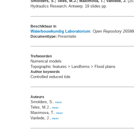
Smolders, S.; Teles, M.J.; Maximova, T.; Vanlede, J.
(201
Hydraulics Research: Antwerp. 19 slides pp.
Beschikbaar in
Waterbouwkundig Laboratorium
:
Open Repository 26598
Documenttype:
Presentatie
Trefwoorden
Numerical models
Topographic features > Landforms > Flood plains
Author keywords
Controlled reduced tide
Auteurs
Smolders, S.
,
meer
Teles, M.J.
,
meer
Maximova, T.
,
meer
Vanlede, J.
,
meer