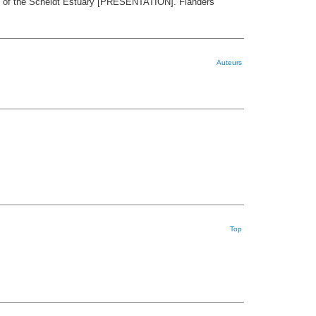
l of the Scheldt Estuary [PRESENTATION]. Flanders
Auteurs
Top