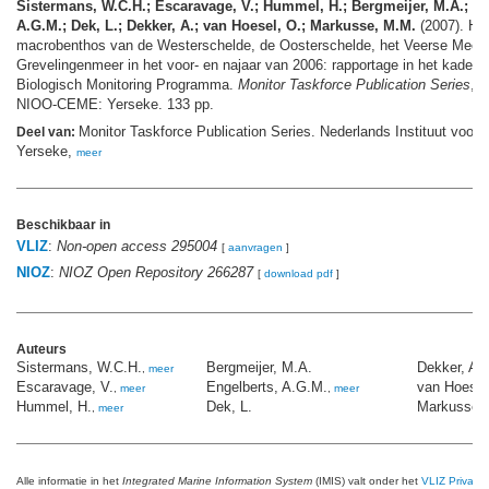
Sistermans, W.C.H.; Escaravage, V.; Hummel, H.; Bergmeijer, M.A.; En
A.G.M.; Dek, L.; Dekker, A.; van Hoesel, O.; Markusse, M.M.
(2007). He
macrobenthos van de Westerschelde, de Oosterschelde, het Veerse Meer 
Grevelingenmeer in het voor- en najaar van 2006: rapportage in het kader 
Biologisch Monitoring Programma.
Monitor Taskforce Publication Series
, 
NIOO-CEME: Yerseke. 133 pp.
Monitor Taskforce Publication Series. Nederlands Instituut voor 
Deel van:
Yerseke,
meer
Beschikbaar in
VLIZ
:
Non-open access 295004
[
aanvragen
]
NIOZ
:
NIOZ Open Repository 266287
[
download pdf
]
Auteurs
Sistermans, W.C.H.
Bergmeijer, M.A.
Dekker, A.
,
meer
,
Escaravage, V.
Engelberts, A.G.M.
van Hoesel
,
meer
,
meer
Hummel, H.
Dek, L.
Markusse,
,
meer
Alle informatie in het
Integrated Marine Information System
(IMIS) valt onder het
VLIZ Privacy 