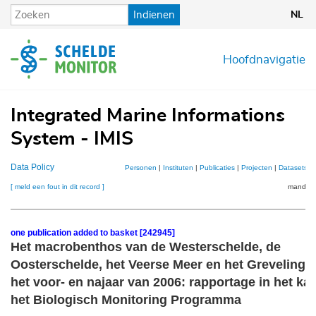
Overslaan
Indienen
NL
en
naar
de
Hoofdnavigatie
inhoud
gaan
Integrated Marine Informations
System - IMIS
Data Policy
Personen
|
Instituten
|
Publicaties
|
Projecten
|
Datasets
|
[ meld een fout in dit record ]
mandje (
one publication added to basket [242945]
Het macrobenthos van de Westerschelde, de
Oosterschelde, het Veerse Meer en het Grevelinge
het voor- en najaar van 2006: rapportage in het ka
het Biologisch Monitoring Programma