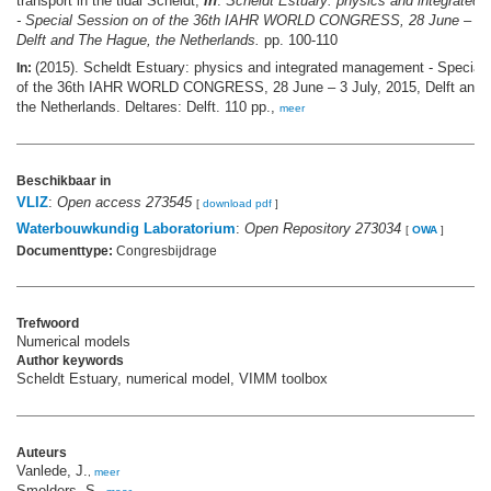
transport in the tidal Scheldt,
in
:
Scheldt Estuary: physics and integrate
- Special Session on of the 36th IAHR WORLD CONGRESS, 28 June – 3 J
Delft and The Hague, the Netherlands.
pp. 100-110
(2015). Scheldt Estuary: physics and integrated management - Special
In:
of the 36th IAHR WORLD CONGRESS, 28 June – 3 July, 2015, Delft and 
the Netherlands. Deltares: Delft. 110 pp.,
meer
Beschikbaar in
VLIZ
:
Open access 273545
[
download pdf
]
Waterbouwkundig Laboratorium
:
Open Repository 273034
[
OWA
]
Documenttype:
Congresbijdrage
Trefwoord
Numerical models
Author keywords
Scheldt Estuary, numerical model, VIMM toolbox
Auteurs
Vanlede, J.
,
meer
Smolders, S.