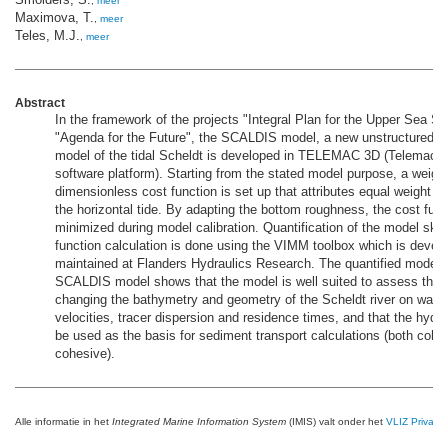
,
meer
Maximova, T.
,
meer
Teles, M.J.
,
meer
Abstract
In the framework of the projects "Integral Plan for the Upper Sea Sc
"Agenda for the Future", the SCALDIS model, a new unstructured hi
model of the tidal Scheldt is developed in TELEMAC 3D (Telemac-
software platform). Starting from the stated model purpose, a weigh
dimensionless cost function is set up that attributes equal weight to
the horizontal tide. By adapting the bottom roughness, the cost func
minimized during model calibration. Quantification of the model skil
function calculation is done using the VIMM toolbox which is devel
maintained at Flanders Hydraulics Research. The quantified model sk
SCALDIS model shows that the model is well suited to assess the e
changing the bathymetry and geometry of the Scheldt river on water
velocities, tracer dispersion and residence times, and that the hyd
be used as the basis for sediment transport calculations (both cohe
cohesive).
Alle informatie in het
Integrated Marine Information System
(IMIS) valt onder het
VLIZ Privacy 