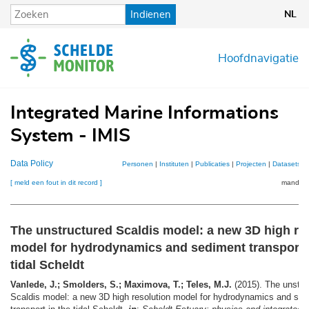
Overslaan
Indienen
NL
en
naar
de
Hoofdnavigatie
inhoud
gaan
Integrated Marine Informations
System - IMIS
Data Policy
Personen
|
Instituten
|
Publicaties
|
Projecten
|
Datasets
|
[ meld een fout in dit record ]
mandje (
The unstructured Scaldis model: a new 3D high re
model for hydrodynamics and sediment transport i
tidal Scheldt
Vanlede, J.; Smolders, S.; Maximova, T.; Teles, M.J.
(2015). The unstru
Scaldis model: a new 3D high resolution model for hydrodynamics and se