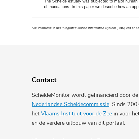
The Schelde estuary was subjected to major human imp
of inundations. In this paper we describe how an app
Alle informatie in het
Integrated Marine Information System
(IMIS) valt ond
Contact
ScheldeMonitor wordt gefinancierd door d
Nederlandse Scheldecommissie
. Sinds 200
het
Vlaams Instituut voor de Zee
in voor he
en de verdere uitbouw van dit portaal.