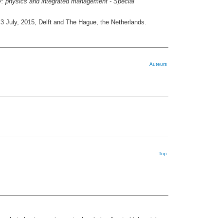
y: physics and integrated management - Special
July, 2015, Delft and The Hague, the Netherlands.
Auteurs
Top