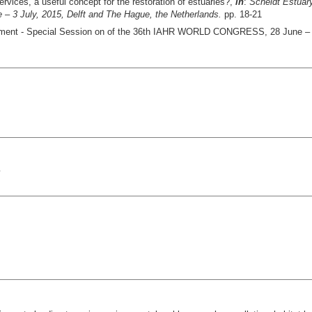
vices, a useful concept for the restoration of estuaries?,
in
:
Scheldt Estuar
3 July, 2015, Delft and The Hague, the Netherlands.
pp. 18-21
ement - Special Session on of the 36th IAHR WORLD CONGRESS, 28 June – 3 
y