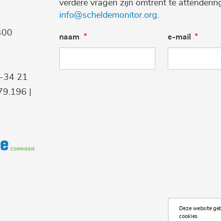
verdere vragen zijn omtrent te attenderi
info@scheldemonitor.org
.
400
naam
e-mail
9-34 21
9.196 |
Deze website gebr
cookies.