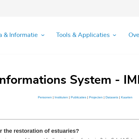
a & Informatie
Tools & Applicaties
Ove
Informations System - IM
Personen
|
Instituten
|
Publicaties
|
Projecten
|
Datasets
|
Kaarten
 the restoration of estuaries?