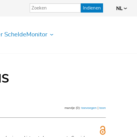
Indienen
NL
r ScheldeMonitor
IS
mandje (0):
toevoegen
|
toon