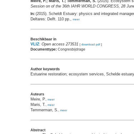
Meire, P.; Maris, T.; Temmerman, S.
(2015). Ecosystem ser
Session on of the 36th IAHR WORLD CONGRESS, 28 June – 
(2015). Scheldt Estuary: physics and integrated manag
In:
Deltares: Delft. 110 pp.,
meer
Beschikbaar in
VLIZ
:
Open access 273531
[
download pdf
]
Documenttype:
Congresbijdrage
Author keywords
Estuarine restoration; ecosystem services, Schelde estuar
Auteurs
Meire, P.
,
meer
Maris, T.
,
meer
Temmerman, S.
,
meer
Abstract