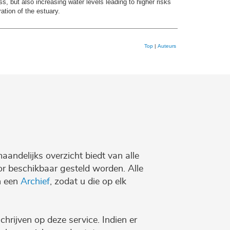
 but also increasing water levels leading to higher risks
ation of the estuary.
Top
|
Auteurs
maandelijks overzicht biedt van alle
r beschikbaar gesteld worden. Alle
n een
Archief
, zodat u die op elk
chrijven op deze service. Indien er