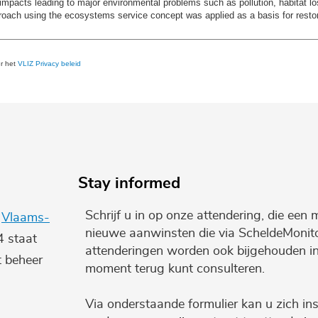
acts leading to major environmental problems such as pollution, habitat loss,
roach using the ecosystems service concept was applied as a basis for restor
er het
VLIZ Privacy beleid
Stay informed
Schrijf u in op onze attendering, die een 
e
Vlaams-
nieuwe aanwinsten die via ScheldeMonito
4 staat
attenderingen worden ook bijgehouden i
t beheer
moment terug kunt consulteren.
Via onderstaande formulier kan u zich ins