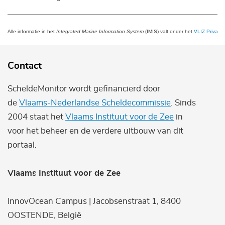
Alle informatie in het
Integrated Marine Information System
(IMIS) valt onder het
VLIZ Privacy 
Contact
ScheldeMonitor wordt gefinancierd door
de
Vlaams-Nederlandse Scheldecommissie
. Sinds
2004 staat het
Vlaams Instituut voor de Zee
in
voor het beheer en de verdere uitbouw van dit
portaal.
Vlaams Instituut voor de Zee
InnovOcean Campus | Jacobsenstraat 1, 8400
OOSTENDE, België