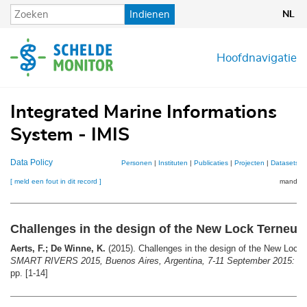
Overslaan
Indienen
NL
en
naar
de
Hoofdnavigatie
inhoud
gaan
Integrated Marine Informations
System - IMIS
Data Policy
Personen
|
Instituten
|
Publicaties
|
Projecten
|
Datasets
|
[ meld een fout in dit record ]
mandje (
Challenges in the design of the New Lock Terneuz
Aerts, F.; De Winne, K.
(2015). Challenges in the design of the New Lock
SMART RIVERS 2015, Buenos Aires, Argentina, 7-11 September 2015: pap
pp. [1-14]