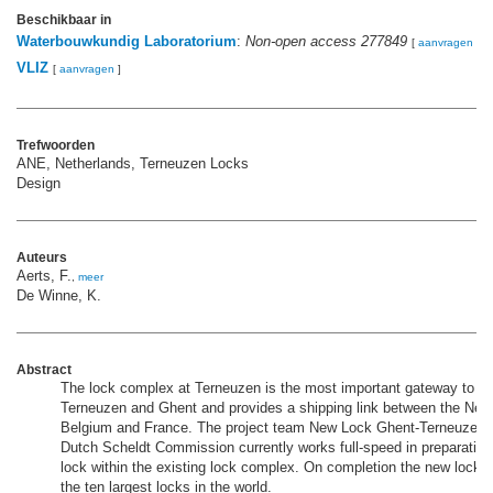
Beschikbaar in
Waterbouwkundig Laboratorium
:
Non-open access 277849
[
aanvragen
]
VLIZ
[
aanvragen
]
Trefwoorden
ANE, Netherlands, Terneuzen Locks
Design
Auteurs
Aerts, F.
,
meer
De Winne, K.
Abstract
The lock complex at Terneuzen is the most important gateway to the
Terneuzen and Ghent and provides a shipping link between the Neth
Belgium and France. The project team New Lock Ghent-Terneuzen o
Dutch Scheldt Commission currently works full-speed in preparation 
lock within the existing lock complex. On completion the new lock 
the ten largest locks in the world.