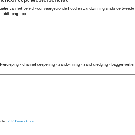
uatie van het beleid voor vaargeulonderhoud en zandwinning sinds de tweede
 [diff. pag.] pp.
lverdieping · channel deepening · zandwinning · sand dredging · baggerwerke
er het
VLIZ Privacy beleid