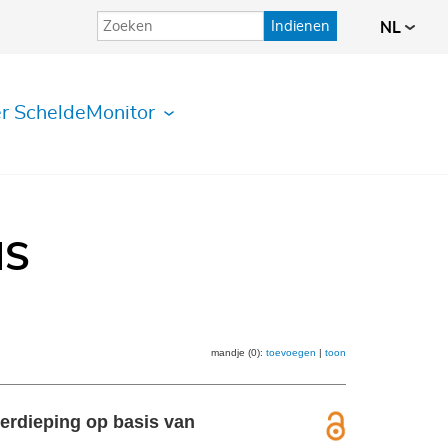
Indienen
NL
r ScheldeMonitor
IS
mandje (0):
toevoegen
|
toon
erdieping op basis van