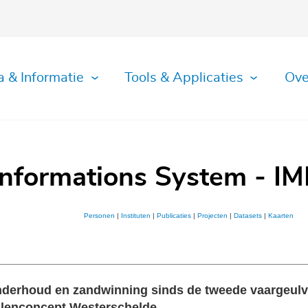
a & Informatie
Tools & Applicaties
Ove
Informations System - IM
Personen
|
Instituten
|
Publicaties
|
Projecten
|
Datasets
|
Kaarten
onderhoud en zandwinning sinds de tweede vaargeulv
llenconcept Westerschelde