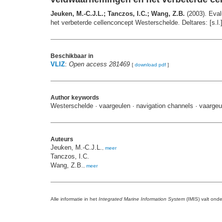
Jeuken, M.-C.J.L.; Tanczos, I.C.; Wang, Z.B.
(2003). Eval
het verbeterde cellenconcept Westerschelde. Deltares: [s.l.].
Beschikbaar in
VLIZ
:
Open access 281469
[
download pdf
]
Author keywords
Westerschelde · vaargeulen · navigation channels · vaargeu
Auteurs
Jeuken, M.-C.J.L.
,
meer
Tanczos, I.C.
Wang, Z.B.
,
meer
Alle informatie in het
Integrated Marine Information System
(IMIS) valt ond