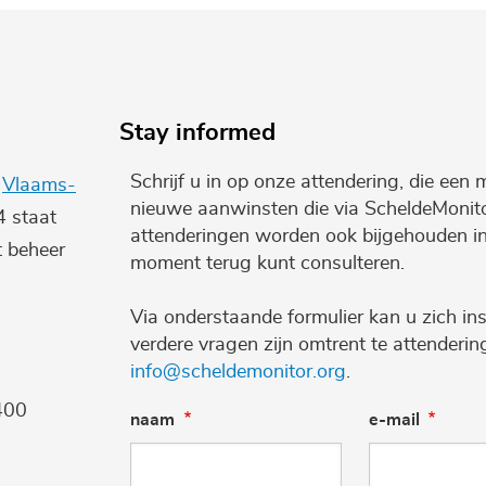
Stay informed
Schrijf u in op onze attendering, die een 
e
Vlaams-
nieuwe aanwinsten die via ScheldeMonito
4 staat
attenderingen worden ook bijgehouden i
t beheer
moment terug kunt consulteren.
Via onderstaande formulier kan u zich ins
verdere vragen zijn omtrent te attenderi
info@scheldemonitor.org
.
400
naam
e-mail