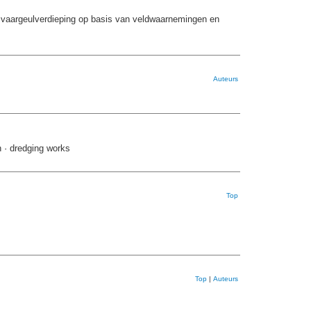
 vaargeulverdieping op basis van veldwaarnemingen en
Auteurs
n · dredging works
Top
Top
|
Auteurs