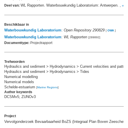
WL Rapporten. Waterbouwkundig Laboratorium: Antwerpen. ,
Deel van:
mee
Beschikbaar in
Waterbouwkundig Laboratorium
:
Open Repository 290829
[
OWA
]
Waterbouwkundig Laboratorium
:
WL Rapporten
[289892]
Documenttype:
Projectrapport
Trefwoorden
Hydraulics and sediment > Hydrodynamics > Current velocities and patter
Hydraulics and sediment > Hydrodynamics > Tides
Numerical modelling
Numerical models
Schelde-estuarium
[
Marine Regions
]
Author keywords
DCSMv5; ZUNOv3
Project
Vervolgonderzoek Bevaarbaarheid BoZS (Integraal Plan Boven Zeeschelde