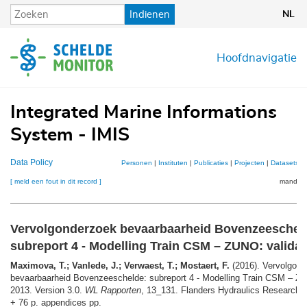
Overslaan
Indienen
NL
en
naar
de
Hoofdnavigatie
inhoud
gaan
Integrated Marine Informations
System - IMIS
Data Policy
Personen
|
Instituten
|
Publicaties
|
Projecten
|
Datasets
|
[ meld een fout in dit record ]
mandje (
Vervolgonderzoek bevaarbaarheid Bovenzeeschel
subreport 4 - Modelling Train CSM – ZUNO: validat
Maximova, T.; Vanlede, J.; Verwaest, T.; Mostaert, F.
(2016). Vervolgon
bevaarbaarheid Bovenzeeschelde: subreport 4 - Modelling Train CSM – ZU
2013. Version 3.0.
WL Rapporten
, 13_131. Flanders Hydraulics Research: 
+ 76 p. appendices pp.