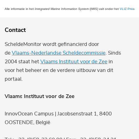
Alle informatie in het
Integrated Marine Information System
(IMIS) valt onder het
VLIZ Privacy 
Contact
ScheldeMonitor wordt gefinancierd door
de
Vlaams-Nederlandse Scheldecommissie
. Sinds
2004 staat het
Vlaams Instituut voor de Zee
in
voor het beheer en de verdere uitbouw van dit
portaal.
Vlaams Instituut voor de Zee
InnovOcean Campus | Jacobsenstraat 1, 8400
OOSTENDE, België