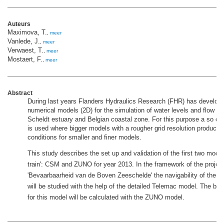
Auteurs
Maximova, T.
,
meer
Vanlede, J.
,
meer
Verwaest, T.
,
meer
Mostaert, F.
,
meer
Abstract
During last years Flanders Hydraulics Research (FHR) has develo
numerical models (2D) for the simulation of water levels and flow vel
Scheldt estuary and Belgian coastal zone. For this purpose a so call
is used where bigger models with a rougher grid resolution produce
conditions for smaller and finer models.
This study describes the set up and validation of the first two model
train': CSM and ZUNO for year 2013. In the framework of the projec
'Bevaarbaarheid van de Boven Zeeschelde' the navigability of the S
will be studied with the help of the detailed Telemac model. The bo
for this model will be calculated with the ZUNO model.