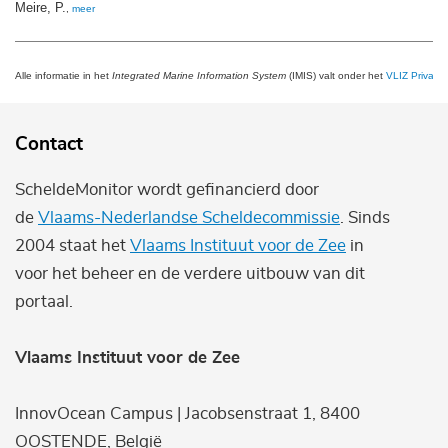
Meire, P.
,
meer
Alle informatie in het
Integrated Marine Information System
(IMIS) valt onder het
VLIZ Privacy 
Contact
ScheldeMonitor wordt gefinancierd door
de
Vlaams-Nederlandse Scheldecommissie
. Sinds
2004 staat het
Vlaams Instituut voor de Zee
in
voor het beheer en de verdere uitbouw van dit
portaal.
Vlaams Instituut voor de Zee
InnovOcean Campus | Jacobsenstraat 1, 8400
OOSTENDE, België