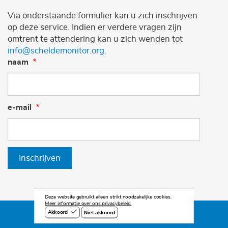
Via onderstaande formulier kan u zich inschrijven
op deze service. Indien er verdere vragen zijn
omtrent te attendering kan u zich wenden tot
info@scheldemonitor.org
.
naam
e-mail
Inschrijven
Deze website gebruikt alleen strikt noodzakelijke cookies.
Meer informatie over ons privacybeleid.
Niet akkoord
Akkoord
©2026 Scheldemonitor