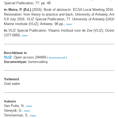
Special Publication,
77: pp. 48
Meire, P. (Ed.)
(2016). Book of abstracts: ECSA Local Meeting 2016. E
In:
Restoration: from theory to practice and back, University of Antwerp, Antw
5-9 July 2016.
VLIZ Special Publication
, 77. University of Antwerp (UA)/Fl
Marine Institute (VLIZ): Antwerp. 98 pp.,
meer
VLIZ Special Publication. Vlaams Instituut voor de Zee (VLIZ): Oosten
In:
1377-0950,
meer
Beschikbaar in
VLIZ
:
Open access 294499
[
download pdf
]
Documenttype:
Samenvatting
Trefwoord
Zoet water
Auteurs
Van Putte, N.
,
meer
Verreydt, G.
,
meer
Temmerman, S.
,
meer