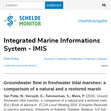
Overslaan
Indienen
NL
en
naar
de
Hoofdnavigatie
inhoud
gaan
Integrated Marine Informations
System - IMIS
Data Policy
Personen
|
Instituten
|
Publicaties
|
Projecten
|
Datasets
|
[ meld een fout in dit record ]
mandje (
Groundwater flow in freshwater tidal marshes: a
comparison of a natural and a restored marsh
Van Putte, N.; Verreydt, G.; Temmerman, S.; Meire, P.
(2016). Groundwat
freshwater tidal marshes: a comparison of a natural and a restored marsh,
(Ed.)
Book of abstracts: ECSA Local Meeting 2016. Estuarine Restoration:
to practice and back, University of Antwerp, Antwerp, Belgium, 5-9 July 2