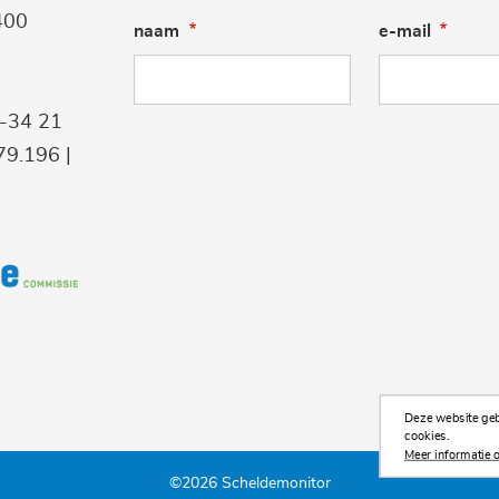
400
naam
e-mail
9-34 21
9.196 |
Deze website gebr
cookies.
Meer informatie o
©2026 Scheldemonitor