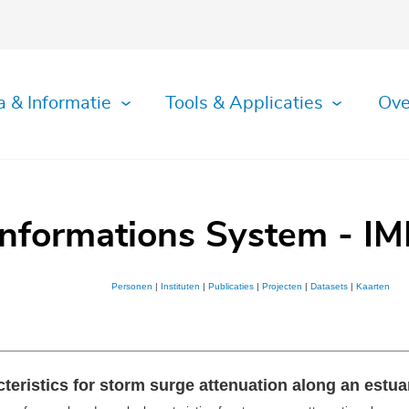
a & Informatie
Tools & Applicaties
Ove
Informations System - IM
Personen
|
Instituten
|
Publicaties
|
Projecten
|
Datasets
|
Kaarten
eristics for storm surge attenuation along an estua