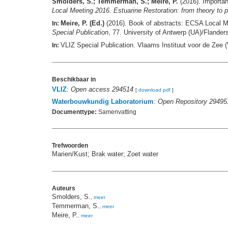
Smolders, S.; Temmerman, S.; Meire, P.
(2016). Importan
Local Meeting 2016. Estuarine Restoration: from theory to p
Meire, P. (Ed.)
(2016). Book of abstracts: ECSA Local Me
In:
Special Publication
, 77. University of Antwerp (UA)/Flander
VLIZ Special Publication. Vlaams Instituut voor de Zee
In:
Beschikbaar in
VLIZ
:
Open access 294514
[
download pdf
]
Waterbouwkundig Laboratorium
:
Open Repository 29495
Documenttype:
Samenvatting
Trefwoorden
Marien/Kust; Brak water; Zoet water
Auteurs
Smolders, S.
,
meer
Temmerman, S.
,
meer
Meire, P.
,
meer