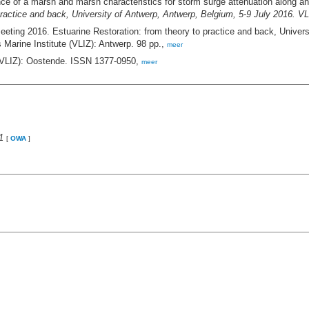
ce of a marsh and marsh characteristics for storm surge attenuation along a
ractice and back, University of Antwerp, Antwerp, Belgium, 5-9 July 2016. VL
eting 2016. Estuarine Restoration: from theory to practice and back, Univers
s Marine Institute (VLIZ): Antwerp. 98 pp.,
meer
 (VLIZ): Oostende. ISSN 1377-0950,
meer
1
[
OWA
]