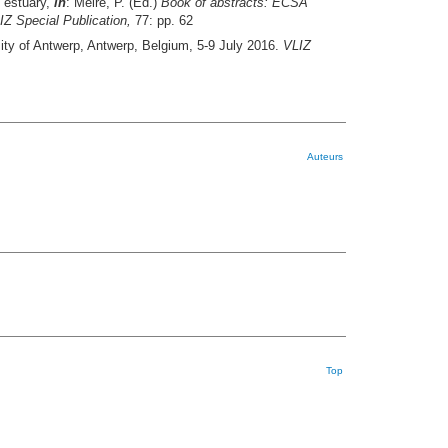
n estuary,
in
: Meire, P. (Ed.)
Book of abstracts: ECSA
IZ Special Publication,
77: pp. 62
ity of Antwerp, Antwerp, Belgium, 5-9 July 2016.
VLIZ
Auteurs
Top