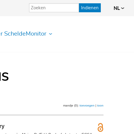
Indienen
NL
r ScheldeMonitor
IS
mandje (0):
toevoegen
|
toon
ry