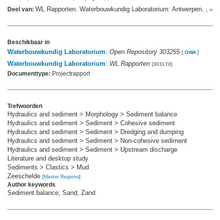
WL Rapporten. Waterbouwkundig Laboratorium: Antwerpen. ,
Deel van:
mee
Beschikbaar in
Waterbouwkundig Laboratorium
:
Open Repository 303255
[
OWA
]
Waterbouwkundig Laboratorium
:
WL Rapporten
[303170]
Documenttype:
Projectrapport
Trefwoorden
Hydraulics and sediment > Morphology > Sediment balance
Hydraulics and sediment > Sediment > Cohesive sediment
Hydraulics and sediment > Sediment > Dredging and dumping
Hydraulics and sediment > Sediment > Non-cohesive sediment
Hydraulics and sediment > Sediment > Upstream discharge
Literature and desktop study
Sediments > Clastics > Mud
Zeeschelde
[
Marine Regions
]
Author keywords
Sediment balance; Sand; Zand