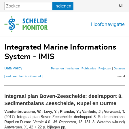
Overslaan
Indienen
NL
en
naar
de
Hoofdnavigatie
inhoud
gaan
Integrated Marine Informations
System - IMIS
Data Policy
Personen
|
Instituten
|
Publicaties
|
Projecten
|
Datasets
|
[ meld een fout in dit record ]
mandje (
Integraal plan Boven‐Zeeschelde: deelrapport 8.
Sedimentbalans Zeeschelde, Rupel en Durme
Vandenbruwaene, W.; Levy, Y.; Plancke, Y.; Vanlede, J.; Verwaest, T.; M
(2017). Integraal plan Boven‐Zeeschelde: deelrapport 8. Sedimentbalans Z
Rupel en Durme. Versie 4.0.
WL Rapporten
, 13_131_8. Waterbouwkundig L
Antwerpen. X, 42 + 22 p. bijlagen pp.