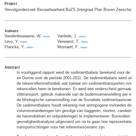
Project
Vervolgonderzoek Bevaarbaarheid BoZS (Integraal Plan Boven Zeeschelde
Auteurs
Vandenbruwaene, W.
Vanlede, J.
,
meer
,
meer
Levy, Y.
Verwaest, T.
,
meer
,
meer
Plancke, Y.
Mostaert, F.
,
meer
,
meer
Abstract
In voorliggend rapport werd de sedimentbalans berekend voor de Z
en Durme over de periode 2001-2011. De sedimentbalans werd uitg
de rekencellenmethodiek wat toelaat om sedimenttransporten over 
rekencellen heen te berekenen. Er werd een onderscheid gemaakt 
slibtransport, gebruik makende van de bodemsamenstelling per eco
de lithologische samenstelling van de fluviatiele sedimentaanvoer (
De sedimentbalans houdt rekening met antropogene invloeden door
volumeveranderingen ten gevolge van baggeren, storten, zandwinnin
de havendokken en ontpolderingen te implementeren. Bovendien we
gevoeligheidsanalyse uitgevoerd om na te gaan hoe representatief
transportrichtingen voor het referentiescenario zijn.