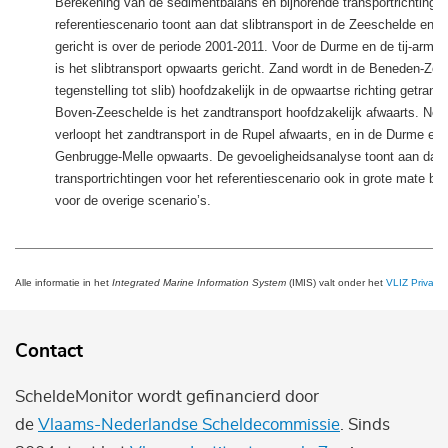
Berekening van de sedimentbalans en bijhorende transportrichtingen
referentiescenario toont aan dat slibtransport in de Zeeschelde en 
gericht is over de periode 2001-2011. Voor de Durme en de tij-arm 
is het slibtransport opwaarts gericht. Zand wordt in de Beneden-Zee
tegenstelling tot slib) hoofdzakelijk in de opwaartse richting getrans
Boven-Zeeschelde is het zandtransport hoofdzakelijk afwaarts. Net 
verloopt het zandtransport in de Rupel afwaarts, en in de Durme en d
Genbrugge-Melle opwaarts. De gevoeligheidsanalyse toont aan dat
transportrichtingen voor het referentiescenario ook in grote mate 
voor de overige scenario’s.
Alle informatie in het
Integrated Marine Information System
(IMIS) valt onder het
VLIZ Privacy 
Contact
ScheldeMonitor wordt gefinancierd door
de
Vlaams-Nederlandse Scheldecommissie
. Sinds