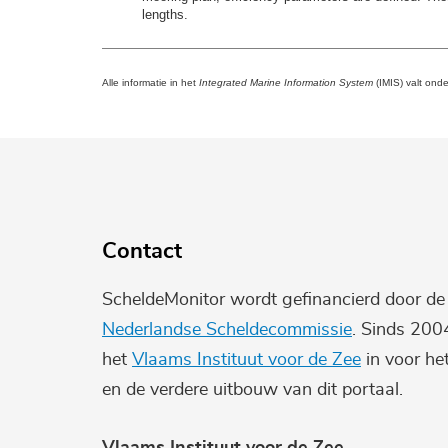
lengths.
Alle informatie in het
Integrated Marine Information System
(IMIS) valt ond
Contact
ScheldeMonitor wordt gefinancierd door d
Nederlandse Scheldecommissie
. Sinds 200
het
Vlaams Instituut voor de Zee
in voor he
en de verdere uitbouw van dit portaal.
Vlaams Instituut voor de Zee