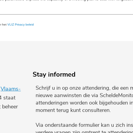
er het
VLIZ Privacy beleid
Stay informed
Schrijf u in op onze attendering, die een 
e
Vlaams-
nieuwe aanwinsten die via ScheldeMonito
4 staat
attenderingen worden ook bijgehouden i
t beheer
moment terug kunt consulteren.
Via onderstaande formulier kan u zich ins
verdere vragen zijn omtrent te attenderi