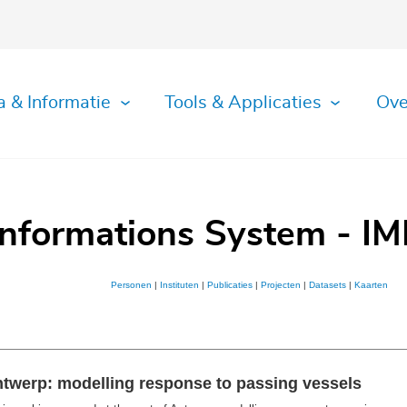
a & Informatie
Tools & Applicaties
Ove
Informations System - IM
Personen
|
Instituten
|
Publicaties
|
Projecten
|
Datasets
|
Kaarten
ntwerp: modelling response to passing vessels