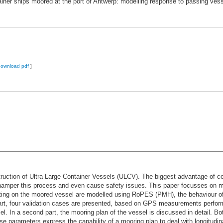
iner ships moored at the port of Antwerp: modelling response to passing ves
download pdf
]
truction of Ultra Large Container Vessels (ULCV). The biggest advantage of con
hamper this process and even cause safety issues. This paper focusses on m
ting on the moored vessel are modelled using RoPES (PMH), the behaviour of
part, four validation cases are presented, based on GPS measurements perform
In a second part, the mooring plan of the vessel is discussed in detail. Both o
e parameters express the capability of a mooring plan to deal with longitudin