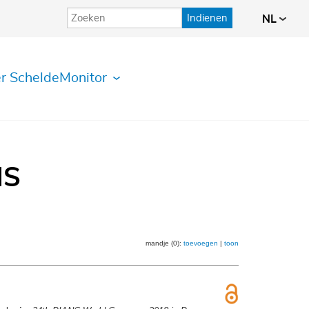
Indienen
NL
r ScheldeMonitor
IS
mandje (0):
toevoegen
|
toon