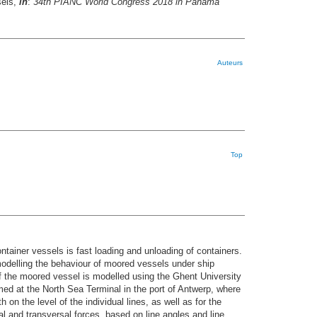
sels,
in
:
34th PIANC World Congress 2018 in Panama
Auteurs
Top
tainer vessels is fast loading and unloading of containers.
odelling the behaviour of moored vessels under ship
 the moored vessel is modelled using the Ghent University
ed at the North Sea Terminal in the port of Antwerp, where
n the level of the individual lines, as well as for the
al and transversal forces, based on line angles and line