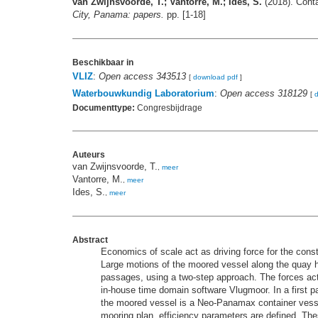
van Zwijnsvoorde, T.; Vantorre, M.; Ides, S.
(2018). Conta
City, Panama: papers.
pp. [1-18]
Beschikbaar in
VLIZ
:
Open access 343513
[
download pdf
]
Waterbouwkundig Laboratorium
:
Open access 318129
[
Documenttype:
Congresbijdrage
Auteurs
van Zwijnsvoorde, T.
,
meer
Vantorre, M.
,
meer
Ides, S.
,
meer
Abstract
Economics of scale act as driving force for the cons
Large motions of the moored vessel along the quay 
passages, using a two-step approach. The forces ac
in-house time domain software Vlugmoor. In a first 
the moored vessel is a Neo-Panamax container vessel. 
mooring plan, efficiency parameters are defined. Thes