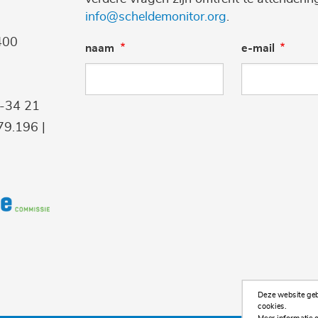
info@scheldemonitor.org
.
400
naam
e-mail
9-34 21
9.196 |
Deze website gebr
cookies.