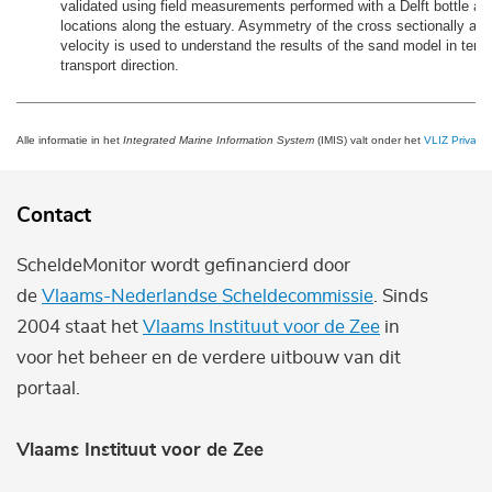
validated using field measurements performed with a Delft bottle at d
locations along the estuary. Asymmetry of the cross sectionally av
velocity is used to understand the results of the sand model in term
transport direction.
Alle informatie in het
Integrated Marine Information System
(IMIS) valt onder het
VLIZ Privacy 
Contact
ScheldeMonitor wordt gefinancierd door
de
Vlaams-Nederlandse Scheldecommissie
. Sinds
2004 staat het
Vlaams Instituut voor de Zee
in
voor het beheer en de verdere uitbouw van dit
portaal.
Vlaams Instituut voor de Zee