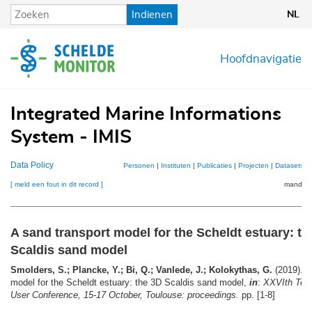
Overslaan
Indienen
NL
en
naar
de
Hoofdnavigatie
inhoud
gaan
Integrated Marine Informations
System - IMIS
Data Policy
Personen
|
Instituten
|
Publicaties
|
Projecten
|
Datasets
|
[ meld een fout in dit record ]
mandje (
A sand transport model for the Scheldt estuary: th
Scaldis sand model
Smolders, S.; Plancke, Y.; Bi, Q.; Vanlede, J.; Kolokythas, G.
(2019). A
model for the Scheldt estuary: the 3D Scaldis sand model,
in
:
XXVIth Tel
User Conference, 15-17 October, Toulouse: proceedings.
pp. [1-8]