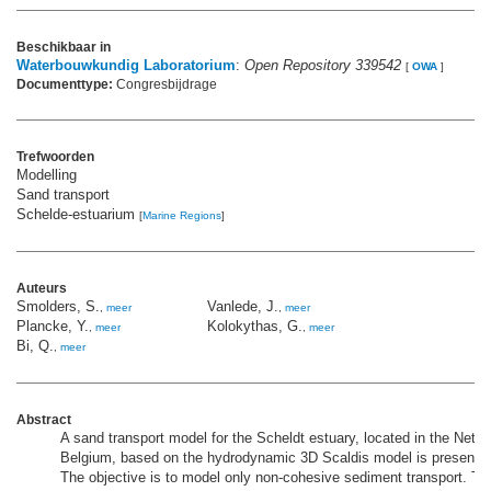
Beschikbaar in
Waterbouwkundig Laboratorium
:
Open Repository 339542
[
OWA
]
Documenttype:
Congresbijdrage
Trefwoorden
Modelling
Sand transport
Schelde-estuarium
[
Marine Regions
]
Auteurs
Smolders, S.
Vanlede, J.
,
meer
,
meer
Plancke, Y.
Kolokythas, G.
,
meer
,
meer
Bi, Q.
,
meer
Abstract
A sand transport model for the Scheldt estuary, located in the Neth
Belgium, based on the hydrodynamic 3D Scaldis model is presented 
The objective is to model only non-cohesive sediment transport. Th