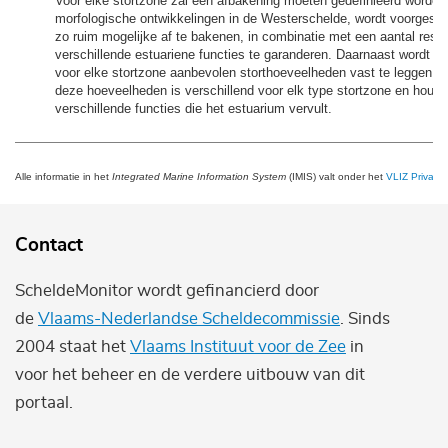
Voor elke stortzone zal een afbakening moeten gedefinieerd worden
morfologische ontwikkelingen in de Westerschelde, wordt voorgeste
zo ruim mogelijke af te bakenen, in combinatie met een aantal restr
verschillende estuariene functies te garanderen. Daarnaast wordt v
voor elke stortzone aanbevolen storthoeveelheden vast te leggen. 
deze hoeveelheden is verschillend voor elk type stortzone en houdt
verschillende functies die het estuarium vervult.
Alle informatie in het
Integrated Marine Information System
(IMIS) valt onder het
VLIZ Privacy 
Contact
ScheldeMonitor wordt gefinancierd door
de
Vlaams-Nederlandse Scheldecommissie
. Sinds
2004 staat het
Vlaams Instituut voor de Zee
in
voor het beheer en de verdere uitbouw van dit
portaal.