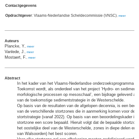
Contactgegevens
Opdrachtgever
: Vlaams-Nederlandse Scheldecommissie (VNSC)
,
meer
Auteurs
Plancke, Y.
,
meer
Vanlede, J.
,
meer
Mostaert, F.
,
meer
Abstract
In het kader van het Vlaams-Nederlandse onderzoeksprogramma A
Toekomst wordt, als onderdeel van het project ’Hydro- en sedimen
morfologische processen op mesoschaal’, een bijdrage geleverd aan
van de toekomstige sedimentstrategie in de Westerschelde.
Op basis van de resultaten van de afgelopen decennia, is een beoo
van de verschillende stortzones die in aanmerking komen voor de 
stortstrategie (vanaf 2022). Op basis van een beoordelingskader is 
stortzone een score bepaald. Hieruit volgt dat de bepaalde stortzone
het oostelijke deel van de Westerschelde, zones in diepe delen en n
van Walsoorden) het best scoren.