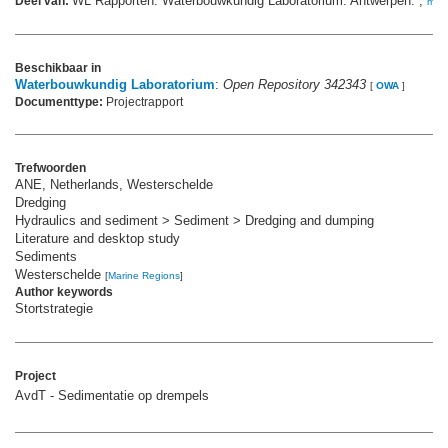
WL Rapporten. Waterbouwkundig Laboratorium: Antwerpen. ,
Deel van:
mee
Beschikbaar in
Waterbouwkundig Laboratorium
:
Open Repository 342343
[
OWA
]
Documenttype:
Projectrapport
Trefwoorden
ANE, Netherlands, Westerschelde
Dredging
Hydraulics and sediment > Sediment > Dredging and dumping
Literature and desktop study
Sediments
Westerschelde
[
Marine Regions
]
Author keywords
Stortstrategie
Project
AvdT - Sedimentatie op drempels