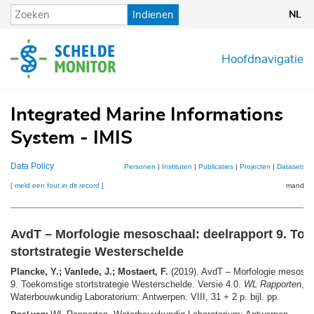
Overslaan
Indienen
NL
en
naar
de
Hoofdnavigatie
inhoud
gaan
Integrated Marine Informations
System - IMIS
Data Policy
Personen
|
Instituten
|
Publicaties
|
Projecten
|
Datasets
|
[ meld een fout in dit record ]
mandje (
AvdT – Morfologie mesoschaal: deelrapport 9. To
stortstrategie Westerschelde
Plancke, Y.; Vanlede, J.; Mostaert, F.
(2019). AvdT – Morfologie mesoscha
9. Toekomstige stortstrategie Westerschelde. Versie 4.0.
WL Rapporten
, 
Waterbouwkundig Laboratorium: Antwerpen. VIII, 31 + 2 p. bijl. pp.