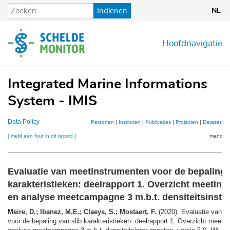
Overslaan
Indienen
NL
en
naar
de
Hoofdnavigatie
inhoud
gaan
Integrated Marine Informations
System - IMIS
Data Policy
Personen
|
Instituten
|
Publicaties
|
Projecten
|
Datasets
|
[ meld een fout in dit record ]
mandje (
Evaluatie van meetinstrumenten voor de bepaling 
karakteristieken: deelrapport 1. Overzicht meetin
en analyse meetcampagne 3 m.b.t. densiteitsinst
Meire, D.; Ibanez, M.E.; Claeys, S.; Mostaert, F.
(2020). Evaluatie van m
voor de bepaling van slib karakteristieken: deelrapport 1. Overzicht meeti