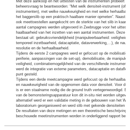
Met deze aankoop en het uittesten van de instrumenten probeert a
beheersvraag te beantwoorden: “Met welk densiteit-instrument (of c
instrumenten), met welke nauwkeurigheid en met welke herhaalbaa
het baggerslib op een praktisch haalbare manier opmeten”. Naast de
ook meettoestellen aangekocht om de sterkte van het slib in kaart 
aantal campagnes werden uitgevoerd in Zeebrugge voor het uittest
haalbaarheid van het inzetten van een aantal instrumenten. Deze h
bestaat uit: gebruiksvriendelijkheid (manipuleerbaarheid: veiligheid, 
temporeel inzetbaarheid, datacaptatie, dataverwerking,…), de nauwk
resolutie en de herhaalbaarheid.
Tijdens de eerste 2 campagnes werd er gefocust op de mobilisatie (
periferie, aanpassingen van de set-up), demobilisatie, de manipulee
veiligheid, combinatiemogelijkheid van de verschillende instrumen
werd de integratie van externe parameters, datacaptatie en dataflow
punt gesteld.
Tijdens een derde meetcampagne werd gefocust op de herhaalbaarhe
en nauwkeurigheid van de opgenomen data voor densiteit. Voor de 
is er een staalname nodig die de ground truth vertegenwoordigd. Ech
van de bemonsteringsapparatuur kon dit in-situ niet worden uitgevoe
alternatief werd er een validatie meting in de gebouwen van het Wa
laboratorium georganiseerd en werd slib met gekende densiteiten o
De resultaten van deze metingen en een theoretische beschrijving 
beschouwde meetinstrumenten worden in onderliggend rapport besp