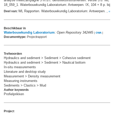
analyse meetcampagne 3 m.b.t. densiteitsinstrumenten. versie 5.0.
WL Ra
18_059_1. Waterbouwkundig Laboratorium: Antwerpen. IX, 104 + 8 p. bijl. 
WL Rapporten. Waterbouwkundig Laboratorium: Antwerpen. ,
Deel van:
mee
Beschikbaar in
Waterbouwkundig Laboratorium
:
Open Repository 342445
[
OWA
]
Documenttype:
Projectrapport
Trefwoorden
Hydraulics and sediment > Sediment > Cohesive sediment
Hydraulics and sediment > Sediment > Nautical bottom
In-situ measurements
Literature and desktop study
Measurement > Density measurement
Measuring instruments
Sediments > Clastics > Mud
Author keywords
Profielprikken
Project