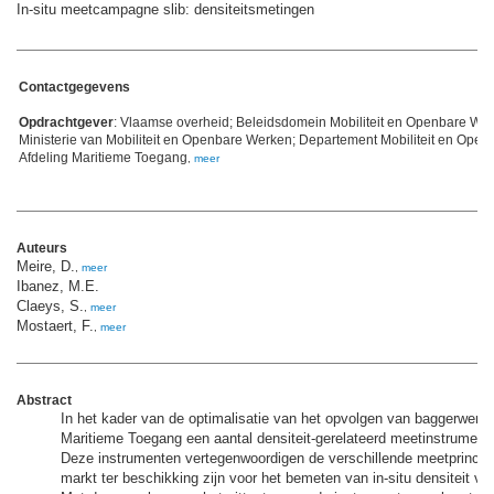
In-situ meetcampagne slib: densiteitsmetingen
Contactgegevens
Opdrachtgever
: Vlaamse overheid; Beleidsdomein Mobiliteit en Openbare We
Ministerie van Mobiliteit en Openbare Werken; Departement Mobiliteit en Ope
Afdeling Maritieme Toegang
,
meer
Auteurs
Meire, D.
,
meer
Ibanez, M.E.
Claeys, S.
,
meer
Mostaert, F.
,
meer
Abstract
In het kader van de optimalisatie van het opvolgen van baggerwerke
Maritieme Toegang een aantal densiteit-gerelateerd meetinstrumen
Deze instrumenten vertegenwoordigen de verschillende meetprincip
markt ter beschikking zijn voor het bemeten van in-situ densiteit van