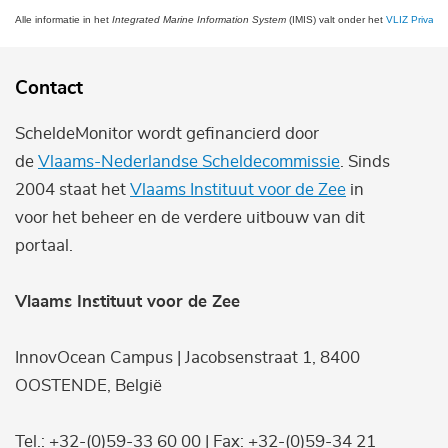
Alle informatie in het
Integrated Marine Information System
(IMIS) valt onder het
VLIZ Privacy 
Contact
ScheldeMonitor wordt gefinancierd door
de
Vlaams-Nederlandse Scheldecommissie
. Sinds
2004 staat het
Vlaams Instituut voor de Zee
in
voor het beheer en de verdere uitbouw van dit
portaal.
Vlaams Instituut voor de Zee
InnovOcean Campus | Jacobsenstraat 1, 8400
OOSTENDE, België
Tel.: +32-(0)59-33 60 00 | Fax: +32-(0)59-34 21