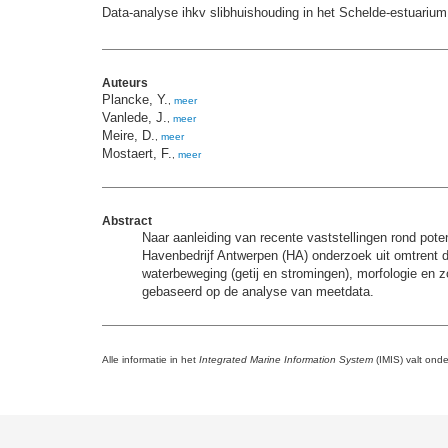
Data-analyse ihkv slibhuishouding in het Schelde-estuarium
Auteurs
Plancke, Y.
,
meer
Vanlede, J.
,
meer
Meire, D.
,
meer
Mostaert, F.
,
meer
Abstract
Naar aanleiding van recente vaststellingen rond pot
Havenbedrijf Antwerpen (HA) onderzoek uit omtrent 
waterbeweging (getij en stromingen), morfologie en zo
gebaseerd op de analyse van meetdata.
Alle informatie in het
Integrated Marine Information System
(IMIS) valt ond