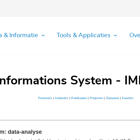
a & Informatie
Tools & Applicaties
Ove
Informations System - IM
Personen
|
Instituten
|
Publicaties
|
Projecten
|
Datasets
|
Kaarten
um: data-analyse