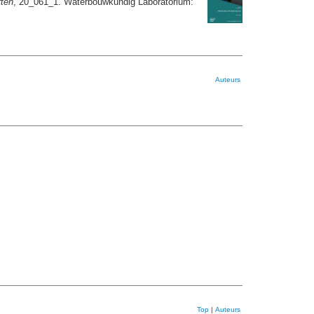
ten
, 20_061_1. Waterbouwkundig Laboratorium:
Auteurs
Top
|
Auteurs