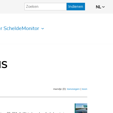
Indienen
NL
r ScheldeMonitor
IS
mandje (0):
toevoegen
|
toon