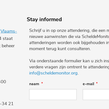
Stay informed
Schrijf u in op onze attendering, die een 
e
Vlaams-
nieuwe aanwinsten die via ScheldeMonito
4 staat
attenderingen worden ook bijgehouden i
t beheer
moment terug kunt consulteren.
Via onderstaande formulier kan u zich ins
verdere vragen zijn omtrent te attenderi
info@scheldemonitor.org
.
400
naam
e-mail
9-34 21