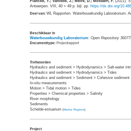
Plancke, Y.; Vanlede, J.; Meire, D.; Mostaert, F.
(2021). S
Antwerpen. VIII, 40 + 49 p. bijl. pp.
https://dx.doi.org/10.48
WL Rapporten. Waterbouwkundig Laboratorium: A
Deel van:
Beschikbaar in
Waterbouwkundig Laboratorium
:
Open Repository 36077
Documenttype:
Projectrapport
Trefwoorden
Hydraulics and sediment > Hydrodynamics > Salt-water intr
Hydraulics and sediment > Hydrodynamics > Tides
Hydraulics and sediment > Sediment > Cohesive sediment
In-situ measurements
Motion > Tidal motion > Tides
Properties > Chemical properties > Salinity
River morphology
Sediments
Schelde-estuarium
[
Marine Regions
]
Project