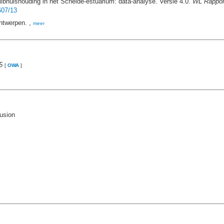
libhuishouding in het Schelde-estuarium: data-analyse. Versie 4.0.
WL Rappor
607/13
ntwerpen. ,
meer
5
[
OWA
]
usion