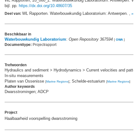
WL Rapporten
, 20_060_2. Waterbouwkundig Laboratorium: Antwerpen. VII,
bijl. pp.
https://dx.doi.org/10.48607/35
WL Rapporten. Waterbouwkundig Laboratorium: Antwerpen. ,
Deel van:
mee
Beschikbaar in
Waterbouwkundig Laboratorium
:
Open Repository 367594
[
OWA
]
Documenttype:
Projectrapport
Trefwoorden
Hydraulics and sediment > Hydrodynamics > Current velocities and patter
In-situ measurements
Platen van Ossenisse
; Schelde-estuarium
[
Marine Regions
]
[
Marine Regions
]
Author keywords
Dwarsstromingen; ADCP
Project
Haalbaarheid voorspelling dwarsstroming