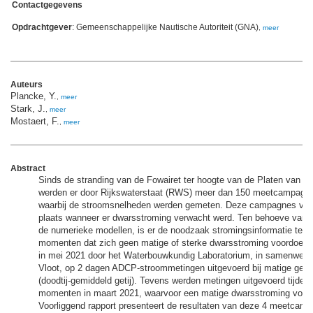
Contactgegevens
Opdrachtgever
: Gemeenschappelijke Nautische Autoriteit (GNA)
,
meer
Auteurs
Plancke, Y.
,
meer
Stark, J.
,
meer
Mostaert, F.
,
meer
Abstract
Sinds de stranding van de Fowairet ter hoogte van de Platen van O
werden er door Rijkswaterstaat (RWS) meer dan 150 meetcampagne
waarbij de stroomsnelheden werden gemeten. Deze campagnes vo
plaats wanneer er dwarsstroming verwacht werd. Ten behoeve van d
de numerieke modellen, is er de noodzaak stromingsinformatie te 
momenten dat zich geen matige of sterke dwarsstroming voordoet.
in mei 2021 door het Waterbouwkundig Laboratorium, in samenwer
Vloot, op 2 dagen ADCP-stroommetingen uitgevoerd bij matige getij
(doodtij-gemiddeld getij). Tevens werden metingen uitgevoerd tijden
momenten in maart 2021, waarvoor een matige dwarsstroming voors
Voorliggend rapport presenteert de resultaten van deze 4 meetcam