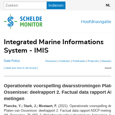
Overslaan
Indienen
NL
en
naar
de
Hoofdnavigatie
inhoud
gaan
Integrated Marine Informations
System - IMIS
Data Policy
Personen
|
Instituten
|
Publicaties
|
Projecten
|
Datasets
|
[ meld een fout in dit record ]
mandje (
Operationele voorspelling dwarsstromingen Plate
Ossenisse: deelrapport 2. Factual data rapport AD
metingen
Plancke, Y.; Stark, J.; Mostaert, F.
(2021). Operationele voorspelling dwa
Platen van Ossenisse: deelrapport 2. Factual data rapport ADCP-metingen.