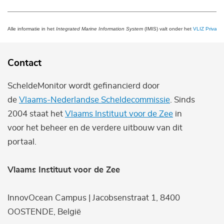
Alle informatie in het
Integrated Marine Information System
(IMIS) valt onder het
VLIZ Privacy 
Contact
ScheldeMonitor wordt gefinancierd door
de
Vlaams-Nederlandse Scheldecommissie
. Sinds
2004 staat het
Vlaams Instituut voor de Zee
in
voor het beheer en de verdere uitbouw van dit
portaal.
Vlaams Instituut voor de Zee
InnovOcean Campus | Jacobsenstraat 1, 8400
OOSTENDE, België