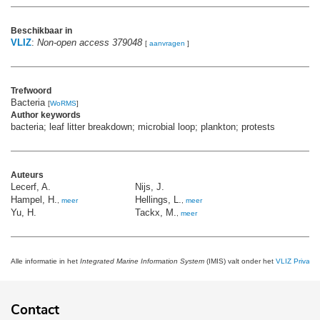
Beschikbaar in
VLIZ
:
Non-open access 379048
[
aanvragen
]
Trefwoord
Bacteria
[
WoRMS
]
Author keywords
bacteria; leaf litter breakdown; microbial loop; plankton; protests
Auteurs
Lecerf, A.
Nijs, J.
Hampel, H.
Hellings, L.
,
meer
,
meer
Yu, H.
Tackx, M.
,
meer
Alle informatie in het
Integrated Marine Information System
(IMIS) valt onder het
VLIZ Privacy 
Contact