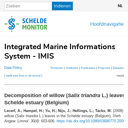
Overslaan
Indienen
NL
en
naar
de
Hoofdnavigatie
inhoud
gaan
Integrated Marine Informations
System - IMIS
Data Policy
Personen
|
Instituten
|
Publicaties
|
Projecten
|
Datasets
|
[ meld een fout in dit record ]
mandje (
Decomposition of willow (
Salix triandra
L.) leaves 
Schelde estuary (Belgium)
Lecerf, A.; Hampel, H.; Yu, H.; Nijs, J.; Hellings, L.; Tackx, M.
(2008). D
willow (
Salix triandra
L.) leaves in the Schelde estuary (Belgium).
Verh. - I
Angew. Limnol. 30(4)
: 603-606.
https://dx.doi.org/10.1080/03680770.2008