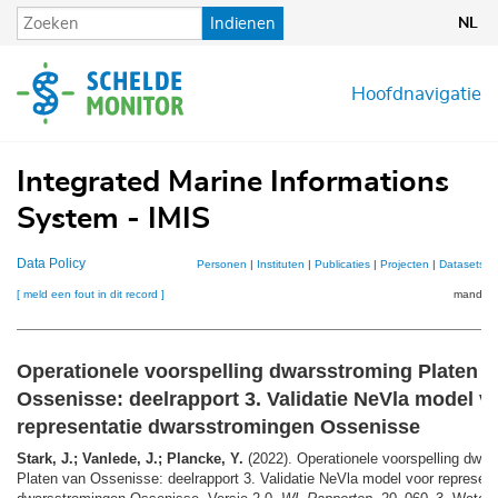
Overslaan
Indienen
NL
en
naar
de
Hoofdnavigatie
inhoud
gaan
Integrated Marine Informations
System - IMIS
Data Policy
Personen
|
Instituten
|
Publicaties
|
Projecten
|
Datasets
|
[ meld een fout in dit record ]
mandje (
Operationele voorspelling dwarsstroming Platen v
Ossenisse: deelrapport 3. Validatie NeVla model v
representatie dwarsstromingen Ossenisse
Stark, J.; Vanlede, J.; Plancke, Y.
(2022). Operationele voorspelling dwar
Platen van Ossenisse: deelrapport 3. Validatie NeVla model voor represent