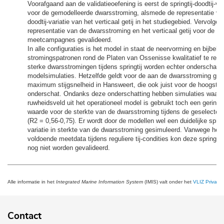
Voorafgaand aan de validatieoefening is eerst de springtij-doodtij-va
voor de gemodelleerde dwarsstroming, alsmede de representatie van 
doodtij-variatie van het verticaal getij in het studiegebied. Vervolgen
representatie van de dwarsstroming en het verticaal getij voor de g
meetcampagnes gevalideerd.
In alle configuraties is het model in staat de neervorming en bijbeho
stromingspatronen rond de Platen van Ossenisse kwalitatief te repr
sterke dwarsstromingen tijdens springtij worden echter onderschat 
modelsimulaties. Hetzelfde geldt voor de aan de dwarsstroming gec
maximum stijgsnelheid in Hansweert, die ook juist voor de hoogste 
onderschat. Ondanks deze onderschatting hebben simulaties waarin
ruwheidsveld uit het operationeel model is gebruikt toch een gering
waarde voor de sterkte van de dwarsstroming tijdens de geselecteerd
(R2 = 0,56-0,75). Er wordt door de modellen wel een duidelijke springt
variatie in sterkte van de dwarsstroming gesimuleerd. Vanwege het
voldoende meetdata tijdens reguliere tij-condities kon deze springtij-d
nog niet worden gevalideerd.
Alle informatie in het
Integrated Marine Information System
(IMIS) valt onder het
VLIZ Privacy 
Contact