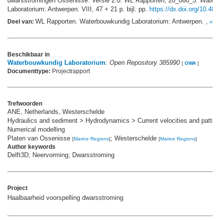
dwarsstromingen Ossenisse. Versie 2.0.
WL Rapporten
, 20_060_3. Water
Laboratorium: Antwerpen. VIII, 47 + 21 p. bijl. pp.
https://dx.doi.org/10.48
WL Rapporten. Waterbouwkundig Laboratorium: Antwerpen. ,
Deel van:
mee
Beschikbaar in
Waterbouwkundig Laboratorium
:
Open Repository 385990
[
OWA
]
Documenttype:
Projectrapport
Trefwoorden
ANE, Netherlands, Westerschelde
Hydraulics and sediment > Hydrodynamics > Current velocities and patter
Numerical modelling
Platen van Ossenisse
; Westerschelde
[
Marine Regions
]
[
Marine Regions
]
Author keywords
Delft3D; Neervorming; Dwarsstroming
Project
Haalbaarheid voorspelling dwarsstroming