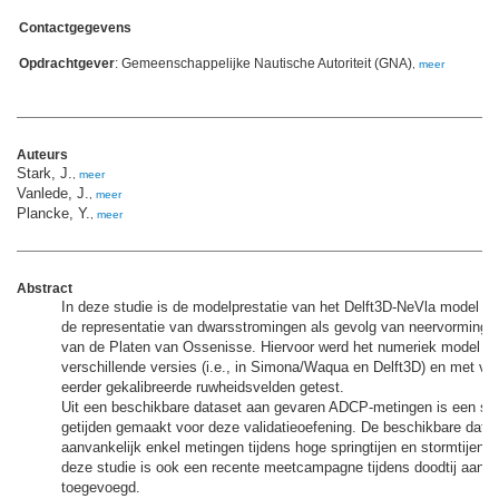
Contactgegevens
Opdrachtgever
: Gemeenschappelijke Nautische Autoriteit (GNA)
,
meer
Auteurs
Stark, J.
,
meer
Vanlede, J.
,
meer
Plancke, Y.
,
meer
Abstract
In deze studie is de modelprestatie van het Delft3D-NeVla model o
de representatie van dwarsstromingen als gevolg van neervorming a
van de Platen van Ossenisse. Hiervoor werd het numeriek model Ne
verschillende versies (i.e., in Simona/Waqua en Delft3D) en met ver
eerder gekalibreerde ruwheidsvelden getest.
Uit een beschikbare dataset aan gevaren ADCP-metingen is een sel
getijden gemaakt voor deze validatieoefening. De beschikbare data
aanvankelijk enkel metingen tijdens hoge springtijen en stormtijen. 
deze studie is ook een recente meetcampagne tijdens doodtij aan d
toegevoegd.