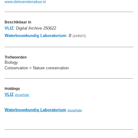
www.delevendenatuur.nl
Beschikbaar in
VLIZ
:
Digital Archive 250622
Waterbouwkundig Laboratorium
:
B
[103527]
Trefwoorden
Biology
Conservation > Nature conservation
Holdings
VLIZ
show/hide
Waterbouwkundig Laboratorium
show/hide