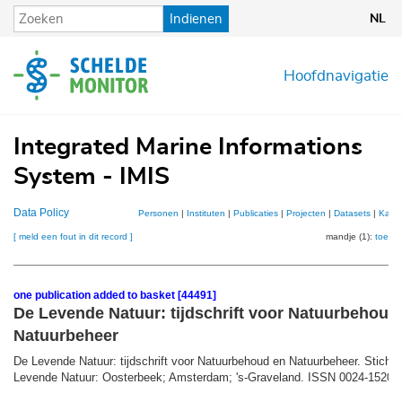
Overslaan
Indienen
NL
en
naar
de
Hoofdnavigatie
inhoud
gaan
Integrated Marine Informations
System - IMIS
Data Policy
Personen
|
Instituten
|
Publicaties
|
Projecten
|
Datasets
|
Kaar
[ meld een fout in dit record ]
mandje (1):
toevo
one publication added to basket [44491]
De Levende Natuur: tijdschrift voor Natuurbehoud
Natuurbeheer
De Levende Natuur: tijdschrift voor Natuurbehoud en Natuurbeheer. Stichti
Levende Natuur: Oosterbeek; Amsterdam; 's-Graveland. ISSN 0024-1520