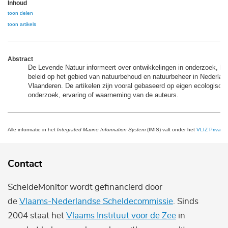
Inhoud
toon delen
toon artikels
Abstract
De Levende Natuur informeert over ontwikkelingen in onderzoek, be
beleid op het gebied van natuurbehoud en natuurbeheer in Nederlan
Vlaanderen. De artikelen zijn vooral gebaseerd op eigen ecologisch
onderzoek, ervaring of waarneming van de auteurs.
Alle informatie in het
Integrated Marine Information System
(IMIS) valt onder het
VLIZ Privacy 
Contact
ScheldeMonitor wordt gefinancierd door
de
Vlaams-Nederlandse Scheldecommissie
. Sinds
2004 staat het
Vlaams Instituut voor de Zee
in