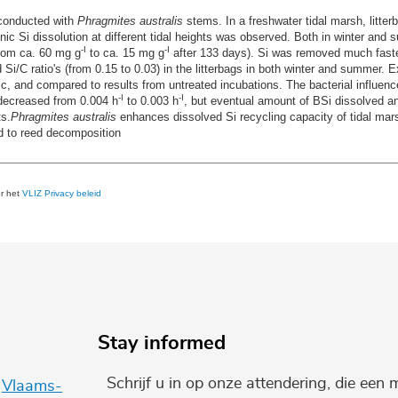
 conducted with
Phragmites australis
stems. In a freshwater tidal marsh, litter
nic Si dissolution at different tidal heights was observed. Both in winter an
-I
-I
from ca. 60 mg g
to ca. 15 mg g
after 133 days). Si was removed much faste
nd Si/C ratio's (from 0.15 to 0.03) in the litterbags in both winter and summer
ic, and compared to results from untreated incubations. The bacterial influenc
-I
-I
n decreased from 0.004 h
to 0.003 h
, but eventual amount of BSi dissolved an
ts.
Phragmites australis
enhances dissolved Si recycling capacity of tidal mar
d to reed decomposition
er het
VLIZ Privacy beleid
Stay informed
Schrijf u in op onze attendering, die een 
e
Vlaams-