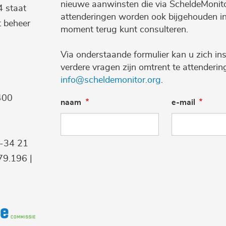
nieuwe aanwinsten die via ScheldeMonito
4 staat
attenderingen worden ook bijgehouden i
t beheer
moment terug kunt consulteren.
Via onderstaande formulier kan u zich ins
verdere vragen zijn omtrent te attenderi
info@scheldemonitor.org
.
400
naam
e-mail
9-34 21
9.196 |