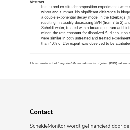
Abstract
In situ and ex situ decomposition experiments were
winter and summer. No significant difference in bioge
a double exponential decay model in the litterbags (
resulting in steadily decreasing Si/N (from 7 to 2) a
Scheldt water, treated with a broad-spectrum antibiot
minor: the rate constant for dissolved Si dissolutio
were similar in both untreated and treated experimen
than 40% of DSi export was observed to be attribute
Alle informatie in het
Integrated Marine Information System
(IMIS) valt ond
Contact
ScheldeMonitor wordt gefinancierd door d