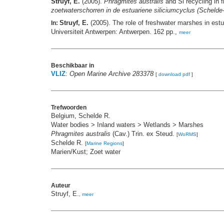
Struyf, E.
(2005).
Phragmites australis
and Si recycling in 
zoetwaterschorren in de estuariene siliciumcyclus (Schelde
Struyf, E.
(2005). The role of freshwater marshes in estu
In:
Universiteit Antwerpen: Antwerpen. 162 pp.,
meer
Beschikbaar in
VLIZ
:
Open Marine Archive 283378
[
download pdf
]
Trefwoorden
Belgium, Schelde R.
Water bodies > Inland waters > Wetlands > Marshes
Phragmites australis
(Cav.) Trin. ex Steud.
[
WoRMS
]
Schelde R.
[
Marine Regions
]
Marien/Kust; Zoet water
Auteur
Struyf, E.
,
meer