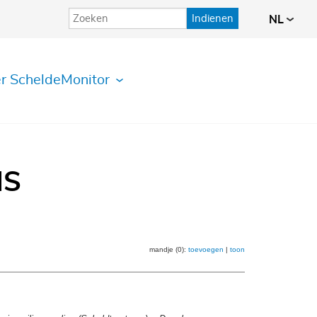
Indienen
NL
r ScheldeMonitor
IS
mandje (0):
toevoegen
|
toon