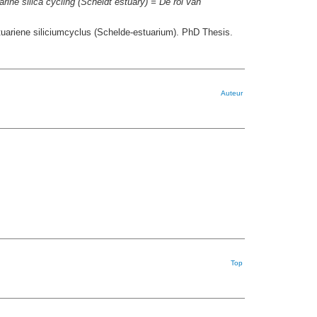
rine silica cycling (Scheldt estuary) = De rol van
stuariene siliciumcyclus (Schelde-estuarium). PhD Thesis.
Auteur
Top