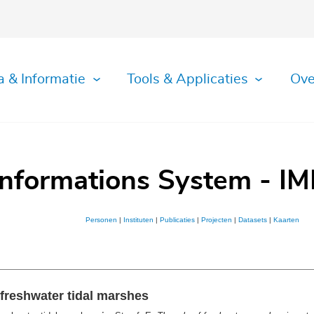
a & Informatie
Tools & Applicaties
Ove
Informations System - IM
Personen
|
Instituten
|
Publicaties
|
Projecten
|
Datasets
|
Kaarten
 freshwater tidal marshes