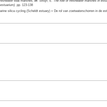
freshwater tidal marshes,
in
: Struyf, E.
The role of freshwater marshes in estua
-estuarium).
pp. 123-138
arine silica cycling (Scheldt estuary) = De rol van zoetwaterschorren in de e