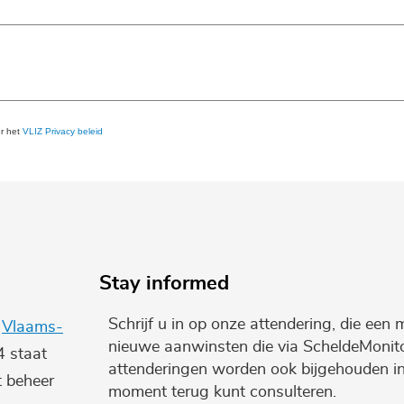
er het
VLIZ Privacy beleid
Stay informed
Schrijf u in op onze attendering, die een 
e
Vlaams-
nieuwe aanwinsten die via ScheldeMonito
4 staat
attenderingen worden ook bijgehouden i
t beheer
moment terug kunt consulteren.