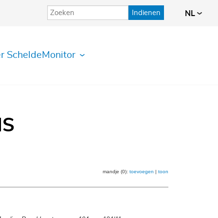
Indienen
NL
r ScheldeMonitor
IS
mandje (0):
toevoegen
|
toon