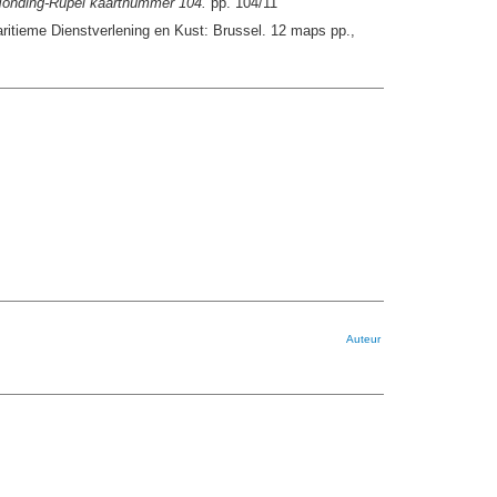
Monding-Rupel kaartnummer 104.
pp. 104/11
itieme Dienstverlening en Kust: Brussel. 12 maps pp.,
Auteur