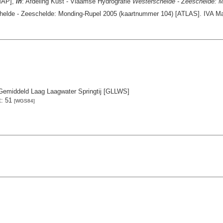
[MAP],
in
: Afdeling Kust - Vlaamse Hydrografie
Westerschelde - Zeeschelde: 
helde - Zeeschelde: Monding-Rupel 2005 (kaartnummer 104) [ATLAS]. IVA Mar
emiddeld Laag Laagwater Springtij [GLLWS]
t: 51
[WGS84]