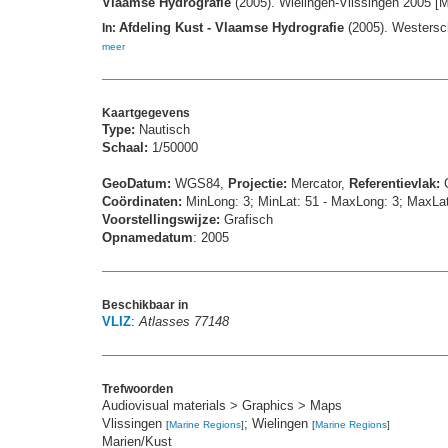
Vlaamse Hydrografie
(2005). Wielingen-Vlissingen 2005 
Afdeling Kust - Vlaamse Hydrografie
(2005). Westersc
In:
meer
Kaartgegevens
Type:
Nautisch
Schaal:
1/50000
GeoDatum:
WGS84,
Projectie:
Mercator,
Referentievlak:
G
Coördinaten:
MinLong: 3; MinLat: 51 - MaxLong: 3; MaxLa
Voorstellingswijze:
Grafisch
Opnamedatum
: 2005
Beschikbaar in
VLIZ
:
Atlasses 77148
Trefwoorden
Audiovisual materials > Graphics > Maps
Vlissingen
; Wielingen
[
Marine Regions
]
[
Marine Regions
]
Marien/Kust