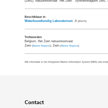
(1991). Natuurreservaat "Het Zwin". Syntheserapport 1991. D
Beschikbaar in
Waterbouwkundig Laboratorium
:
A
[80470]
Trefwoorden
Belgium, Het Zwin natuurreservaat
Zwin
; Zwin
[
Marine Regions
]
[
Marine Regions
]
Alle informatie in het
Integrated Marine Information System
(IMIS) valt ond
Contact