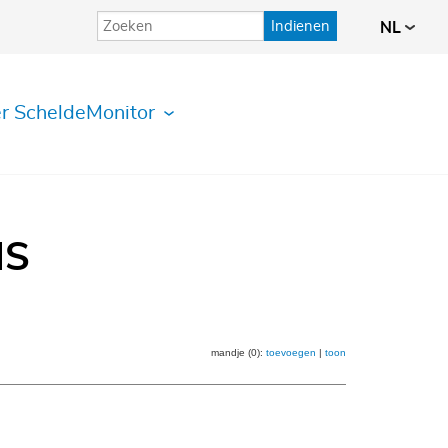
Indienen
NL
r ScheldeMonitor
IS
mandje (0):
toevoegen
|
toon