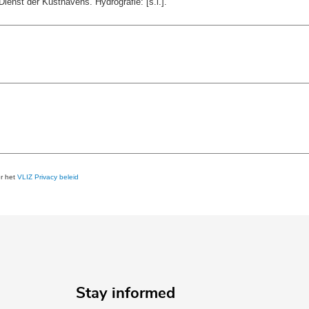
ienst der Kusthavens. Hydrografie: [s.l.].
er het
VLIZ Privacy beleid
Stay informed