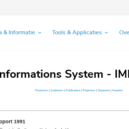
a & Informatie
Tools & Applicaties
Ove
Informations System - IM
Personen
|
Instituten
|
Publicaties
|
Projecten
|
Datasets
|
Kaarten
pport 1991