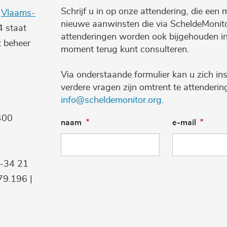
Schrijf u in op onze attendering, die een 
e
Vlaams-
nieuwe aanwinsten die via ScheldeMonito
4 staat
attenderingen worden ook bijgehouden i
t beheer
moment terug kunt consulteren.
Via onderstaande formulier kan u zich ins
verdere vragen zijn omtrent te attenderi
info@scheldemonitor.org
.
400
naam
e-mail
9-34 21
9.196 |