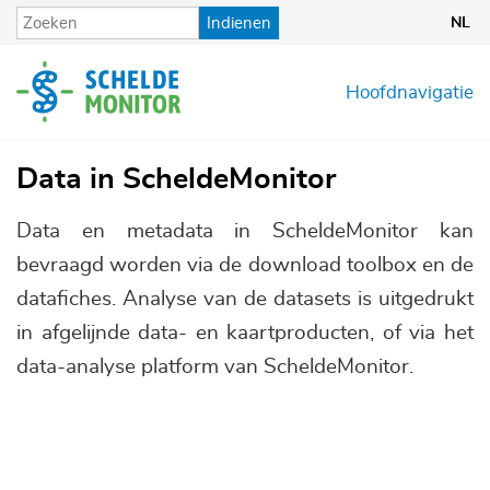
Overslaan
Indienen
NL
en
naar
de
Hoofdnavigatie
inhoud
gaan
Data in ScheldeMonitor
Data en metadata in ScheldeMonitor kan
bevraagd worden via de download toolbox en de
datafiches. Analyse van de datasets is uitgedrukt
in afgelijnde data- en kaartproducten, of via het
data-analyse platform van ScheldeMonitor.