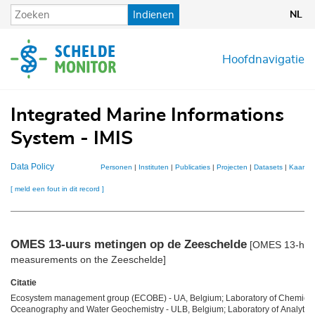
Overslaan
Indienen
NL
en
naar
de
Hoofdnavigatie
inhoud
gaan
Integrated Marine Informations
System - IMIS
Data Policy
Personen
|
Instituten
|
Publicaties
|
Projecten
|
Datasets
|
Kaarten
[ meld een fout in dit record ]
OMES 13-uurs metingen op de Zeeschelde
[OMES 13-hou
measurements on the Zeeschelde]
Citatie
Ecosystem management group (ECOBE) - UA, Belgium; Laboratory of Chemical
Oceanography and Water Geochemistry - ULB, Belgium; Laboratory of Analytica