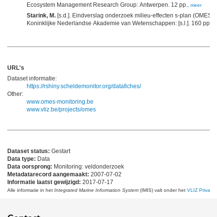
Ecosystem Management Research Group: Antwerpen. 12 pp.
,
meer
Starink, M.
[s.d.]. Eindverslag onderzoek milieu-effecten s-plan (OMES).
Koninklijke Nederlandse Akademie van Wetenschappen: [s.l.]. 160 pp.
,
m
URL's
Dataset informatie:
https://rshiny.scheldemonitor.org/datafiches/
Other:
www.omes-monitoring.be
www.vliz.be/projects/omes
Dataset status:
Gestart
Data type:
Data
Data oorsprong:
Monitoring: veldonderzoek
Metadatarecord aangemaakt:
2007-07-02
Informatie laatst gewijzigd:
2017-07-17
Alle informatie in het
Integrated Marine Information System
(IMIS) valt onder het
VLIZ Privacy 