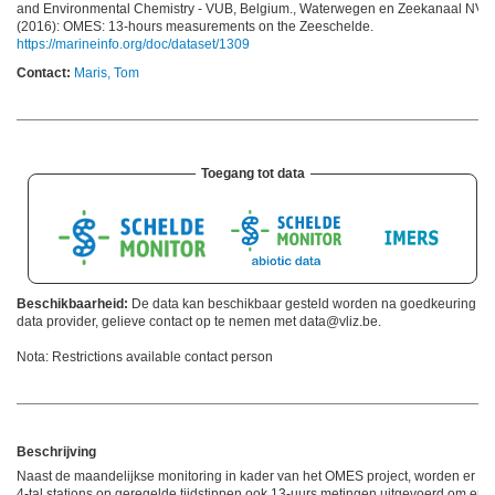
and Environmental Chemistry - VUB, Belgium., Waterwegen en Zeekanaal NV;
(2016): OMES: 13-hours measurements on the Zeeschelde.
https://marineinfo.org/doc/dataset/1309
Contact:
Maris, Tom
Toegang tot data
Beschikbaarheid:
De data kan beschikbaar gesteld worden na goedkeuring va
data provider, gelieve contact op te nemen met data@vliz.be.
Nota: Restrictions available contact person
Beschrijving
Naast de maandelijkse monitoring in kader van het OMES project, worden er o
4-tal stations op geregelde tijdstippen ook 13-uurs metingen uitgevoerd om er