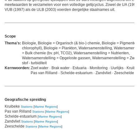
meetwaarden te verzamelen voor een volledige getijcyclus. Zowel de UA (1997
VUB (1997) als de ULB (2003) voerden dergelijke staalnames uit.
Scope
Thema's:
Biologie, Biologie > Organisch (& bio-) chemie, Biologie > Pigmenten 
chlorophyll), Biologie > Plankton, Watersamenstelling, Watersamenste
> Bulk chemie (bv. pH, TCO2), Watersamenstelling > Nutrienten,
Watersamenstelling > Opgeloste gassen, Watersamenstelling > Zwe
stof - turbiditeit
Kernwoorden:
Zoet water · Brak water · Estuaria · Monitoring · Uurlijks · Kruibe
Pas van Rilland · Schelde-estuarium · Zandvliet · Zeeschelde
Geografische spreiding
Kruibeke
Stations
[
Marine Regions
]
Pas van Rilland
Stations
[
Marine Regions
]
Schelde-estuarium
[
Marine Regions
]
Zandvliet
Stations
[
Marine Regions
]
Zeeschelde
Stations
[
Marine Regions
]