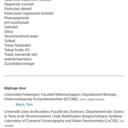
Opgeloste zuurstof
Particulair stikstof
Particulaire organische koolstof
Phaeopigments
pH-zuurtegraad
Saliniteit
Silica
Stroomsnelheid water
Sulfaat
Totaal Alkaliniteit
Totaal Fosfor (P)
Totale zwevende stof
watertemperatuur
Zuurstofpercentage
Bijdrage door
Universiteit Antwerpen; Faculteit Wetenschappen; Departement Biologie;
Onderzoeksgroep Ecosysteembeheer (ECOBE)
,
,
meer
data creator
Maris, Tom
Université Libre de Bruxelles; Faculté des Sciences; Département des Sciences
la Terre et de l'Environnement; Unité Modélisation Biogéochimique Système Ter
Laboratory of Chemical Oceanography and Water Geochemistry (LoCGE)
,
meer
creator