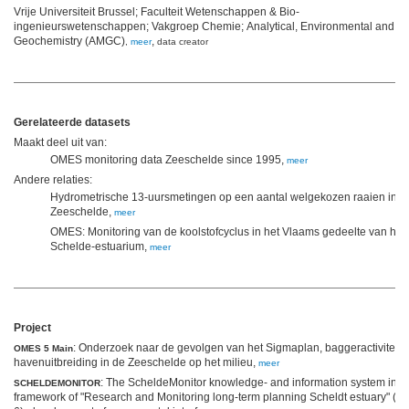
Vrije Universiteit Brussel; Faculteit Wetenschappen & Bio-
ingenieurswetenschappen; Vakgroep Chemie; Analytical, Environmental and
Geochemistry (AMGC)
,
,
meer
data creator
Gerelateerde datasets
Maakt deel uit van:
OMES monitoring data Zeeschelde since 1995,
meer
Andere relaties:
Hydrometrische 13-uursmetingen op een aantal welgekozen raaien in d
Zeeschelde,
meer
OMES: Monitoring van de koolstofcyclus in het Vlaams gedeelte van het
Schelde-estuarium,
meer
Project
: Onderzoek naar de gevolgen van het Sigmaplan, baggeractiviteite
OMES 5 Main
havenuitbreiding in de Zeeschelde op het milieu,
meer
: The ScheldeMonitor knowledge- and information system in t
SCHELDEMONITOR
framework of "Research and Monitoring long-term planning Scheldt estuary" (p