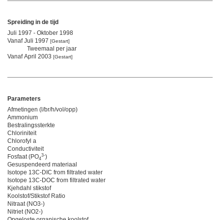
Spreiding in de tijd
Juli 1997 - Oktober 1998
Vanaf Juli 1997
[Gestart]
Tweemaal per jaar
Vanaf April 2003
[Gestart]
Parameters
Afmetingen (l/br/h/vol/opp)
Ammonium
Bestralingssterkte
Chloriniteit
Chlorofyl a
Conductiviteit
3-
Fosfaat (PO
)
4
Gesuspendeerd materiaal
Isotope 13C-DIC from filtrated water
Isotope 13C-DOC from filtrated water
Kjehdahl stikstof
Koolstof/Stikstof Ratio
Nitraat (NO3-)
Nitriet (NO2-)
Opgeloste organische koolstof