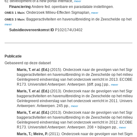
6): development of a new portal interface,
meer
Financiering
Andere fed. openbare en parastatale instellingen.
: Onderzoek Milieu-Effecten Sigmaplan,
OMES 1 Main
meer
: Baggeractiviteiten en havenuitbreiding in de Zeeschelde op het mil
OMES 3 Main
meer
Subsidieovereenkomst ID
P102/174U3402
Publicatie
Gebaseerd op deze dataset
Maris, T.
et al.
(Ed.)
(2015). Onderzoek naar de gevolgen van het Sigma
baggeractiviteiten en havenuitbreiding in de Zeeschelde op het milieu.
Geïntegreerd eindverslag van het onderzoek verricht in 2013. ECOBE 0
R173. Universiteit Antwerpen: Antwerpen. [diff. pag.] pp.
,
meer
Maris, T.
et al.
(Ed.)
(2013). Onderzoek naar de gevolgen van het Sigma
baggeractiviteiten en havenuitbreiding in de Zeeschelde op het milieu.
Geïntegreerd eindverslag van het onderzoek verricht in 2011. Universitei
Antwerpen: Antwerpen. 245 pp.
,
meer
Maris, T.
et al.
(Ed.)
(2013). Onderzoek naar de gevolgen van het Sigma
baggeractiviteiten en havenuitbreiding in de Zeeschelde op het milieu.
Geïntegreerd eindverslag van het onderzoek verricht in 2012. ECOBE 0
R173. Universiteit Antwerpen: Antwerpen. 208 + bijlagen pp.
,
meer
Maris, T.; Meire, P.
(2011). Onderzoek naar de gevolgen van het Sigmap