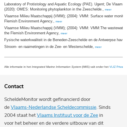
Laboratory of Protistology and Aquatic Ecology (PAE). Ugent; De Vlaams
(2020): OMES: Monitoring phytoplankton in the Zeeschelde.,
meer
Vlaamse Milieu Maatschappij (VMM); (2004): VMM: Surface water monitori
Flemish Environment Agency.,
meer
Vlaamse Milieu Maatschappij (VMM); (2004): VMM: VMM:The wastewater m
the Flemish Environment Agency,
meer
Fysische waterkwaliteit in de Beneden-Zeeschelde en de Antwerpse have
Stroom- en raaimetingen in de Zee- en Westerschelde,
meer
Alle informatie in het
Integrated Marine Information System
(IMIS) valt onder het
VLIZ Privacy 
Contact
ScheldeMonitor wordt gefinancierd door
de
Vlaams-Nederlandse Scheldecommissie
. Sinds
2004 staat het
Vlaams Instituut voor de Zee
in
voor het beheer en de verdere uitbouw van dit