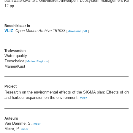
basiswaterkwaliteit. Universiteit Antwerpen. Ecosystem Management Rese
12 pp.
Beschikbaar in
VLIZ
:
Open Marine Archive 151933
[
download pdf
]
Trefwoorden
Water quality
Zeeschelde
[
Marine Regions
]
Marien/Kust
Project
Research on the environmental effects of the SIGMA plan: Effects of dred
and harbour expansion on the environment,
meer
Auteurs
Van Damme, S.
,
meer
Meire, P.
,
meer