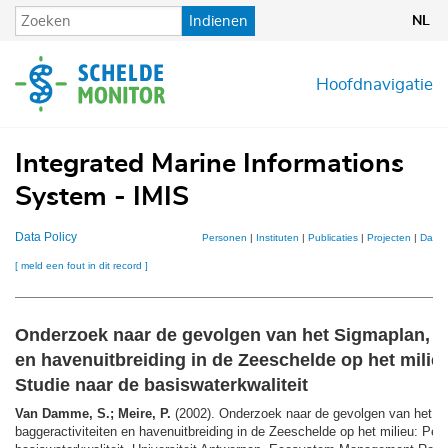
Overslaan
Indienen
NL
en
naar
de
Hoofdnavigatie
inhoud
gaan
Integrated Marine Informations
System - IMIS
Data Policy
Personen
|
Instituten
|
Publicaties
|
Projecten
|
Datas
[ meld een fout in dit record ]
Onderzoek naar de gevolgen van het Sigmaplan, ba
en havenuitbreiding in de Zeeschelde op het milieu
Studie naar de basiswaterkwaliteit
Van Damme, S.; Meire, P.
(2002). Onderzoek naar de gevolgen van het S
baggeractiviteiten en havenuitbreiding in de Zeeschelde op het milieu: Perc