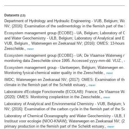
Datasets
(13)
Department of Hydrology and Hydraulic Engineering - VUB, Belgium; Wat
NV; (2016): Examination of the sedimentology in the flemish part of the Sc
Ecosystem management group (ECOBE) - UA, Belgium; Laboratory of Ch
and Water Geochemistry - ULB, Belgium; Laboratory of Analytical and Env
VUB, Belgium., Waterwegen en Zeekanaal NV; (2016): OMES: 13-hours m
Zeeschelde.,
meer
Ecosystem management group (ECOBE) - UA; De Vlaamse Waterweg nv;
monitoring data Zeeschelde since 1995. Accessed yyyy-mm-dd. VLIZ.,
me
Ecosystem management group - Uantwerpen, Belgium; Waterwegen en Zee
Monitoring fysical-chemical water quality in the Zeeschelde.,
meer
IMDC; Waterwegen en Zeekanaal NV; (2017): OMES: Examination of the s
climate in the flemish part of the Scheldt estuary.,
meer
Laboratoire d'Ecologie Fonctionnelle (ECOLAB): France; De Vlaamse Wat
(2020): OMES: Monitoring zooplankton in the Zeeschelde.,
meer
Laboratory of Analytical and Environmental Chemistry - VUB, Belgium; W
NV; (2016): Examination of the carbon cycle in the flemish part of the Sche
Laboratory of Chemical Oceanography and Water Geochemistry - ULB, Be
Instituut voor ecologie (NIOO-KNAW); Waterwegen en Zeekanaal NV; (2016
primary production in the flemish part of the Scheldt estuary.,
meer