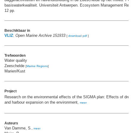
basiswaterkwaliteit. Universiteit Antwerpen. Ecosystem Management Rese
12 pp.
Beschikbaar in
VLIZ
:
Open Marine Archive 151933
[
download pdf
]
Trefwoorden
Water quality
Zeeschelde
[
Marine Regions
]
Marien/Kust
Project
Research on the environmental effects of the SIGMA plan: Effects of dred
and harbour expansion on the environment,
meer
Auteurs
Van Damme, S.
,
meer