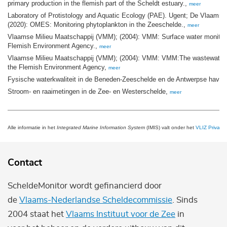
primary production in the flemish part of the Scheldt estuary.,
meer
Laboratory of Protistology and Aquatic Ecology (PAE). Ugent; De Vlaams
(2020): OMES: Monitoring phytoplankton in the Zeeschelde.,
meer
Vlaamse Milieu Maatschappij (VMM); (2004): VMM: Surface water monitori
Flemish Environment Agency.,
meer
Vlaamse Milieu Maatschappij (VMM); (2004): VMM: VMM:The wastewater m
the Flemish Environment Agency,
meer
Fysische waterkwaliteit in de Beneden-Zeeschelde en de Antwerpse have
Stroom- en raaimetingen in de Zee- en Westerschelde,
meer
Alle informatie in het
Integrated Marine Information System
(IMIS) valt onder het
VLIZ Privacy 
Contact
ScheldeMonitor wordt gefinancierd door
de
Vlaams-Nederlandse Scheldecommissie
. Sinds
2004 staat het
Vlaams Instituut voor de Zee
in