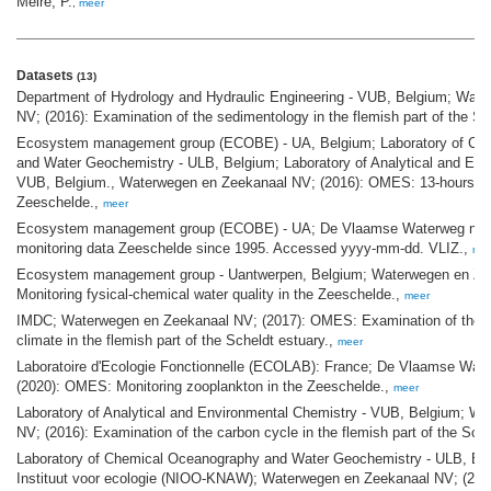
Meire, P.
,
meer
Datasets
(13)
Department of Hydrology and Hydraulic Engineering - VUB, Belgium; Wat
NV; (2016): Examination of the sedimentology in the flemish part of the Sc
Ecosystem management group (ECOBE) - UA, Belgium; Laboratory of Ch
and Water Geochemistry - ULB, Belgium; Laboratory of Analytical and Env
VUB, Belgium., Waterwegen en Zeekanaal NV; (2016): OMES: 13-hours m
Zeeschelde.,
meer
Ecosystem management group (ECOBE) - UA; De Vlaamse Waterweg nv;
monitoring data Zeeschelde since 1995. Accessed yyyy-mm-dd. VLIZ.,
me
Ecosystem management group - Uantwerpen, Belgium; Waterwegen en Zee
Monitoring fysical-chemical water quality in the Zeeschelde.,
meer
IMDC; Waterwegen en Zeekanaal NV; (2017): OMES: Examination of the s
climate in the flemish part of the Scheldt estuary.,
meer
Laboratoire d'Ecologie Fonctionnelle (ECOLAB): France; De Vlaamse Wat
(2020): OMES: Monitoring zooplankton in the Zeeschelde.,
meer
Laboratory of Analytical and Environmental Chemistry - VUB, Belgium; W
NV; (2016): Examination of the carbon cycle in the flemish part of the Sche
Laboratory of Chemical Oceanography and Water Geochemistry - ULB, Be
Instituut voor ecologie (NIOO-KNAW); Waterwegen en Zeekanaal NV; (2016