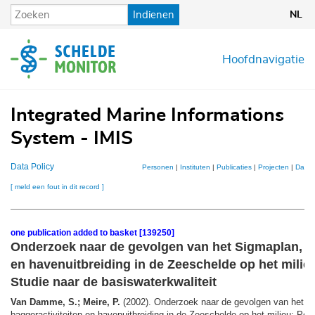
Overslaan
Indienen
NL
en
naar
de
Hoofdnavigatie
inhoud
gaan
Integrated Marine Informations
System - IMIS
Data Policy
Personen
|
Instituten
|
Publicaties
|
Projecten
|
Datas
[ meld een fout in dit record ]
one publication added to basket [139250]
Onderzoek naar de gevolgen van het Sigmaplan, ba
en havenuitbreiding in de Zeeschelde op het milieu
Studie naar de basiswaterkwaliteit
Van Damme, S.; Meire, P.
(2002). Onderzoek naar de gevolgen van het S
baggeractiviteiten en havenuitbreiding in de Zeeschelde op het milieu: Perc