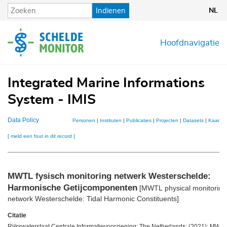
Overslaan
Indienen
NL
en
naar
de
Hoofdnavigatie
inhoud
gaan
Integrated Marine Informations
System - IMIS
Data Policy
Personen
|
Instituten
|
Publicaties
|
Projecten
|
Datasets
|
Kaarten
[ meld een fout in dit record ]
MWTL fysisch monitoring netwerk Westerschelde:
Harmonische Getijcomponenten
[MWTL physical monitoring
network Westerschelde: Tidal Harmonic Constituents]
Citatie
Rijkswaterstaat Centrale Informatievoorziening: The Netherlands; (2021): MWT