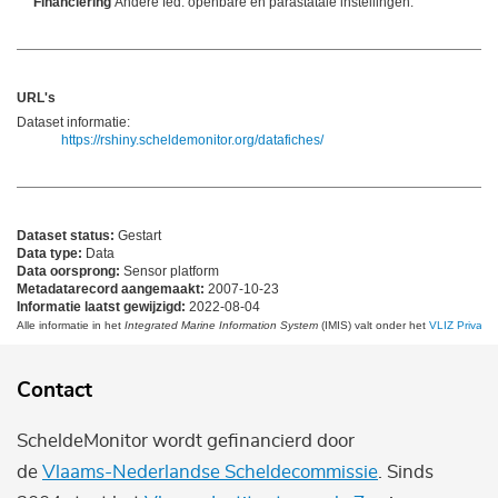
Financiering
Andere fed. openbare en parastatale instellingen.
URL's
Dataset informatie:
https://rshiny.scheldemonitor.org/datafiches/
Dataset status:
Gestart
Data type:
Data
Data oorsprong:
Sensor platform
Metadatarecord aangemaakt:
2007-10-23
Informatie laatst gewijzigd:
2022-08-04
Alle informatie in het
Integrated Marine Information System
(IMIS) valt onder het
VLIZ Privacy 
Contact
ScheldeMonitor wordt gefinancierd door
de
Vlaams-Nederlandse Scheldecommissie
. Sinds