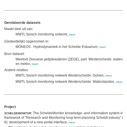
Gerelateerde datasets
Maakt deel uit van:
MWTL fysisch monitoring network,
meer
(Gedeeltelijk) opgenomen in:
MONEOS - Hydrodynamiek in het Schelde-Estuarium,
meer
Bron dataset:
Meetnet Zeeuwse getijdewateren (ZEGE), part. Westerschelde: waterst
en meteo,
meer
Andere relaties:
MWTL fysisch monitoring netwerk Westerschelde: Golven,
meer
MWTL fysisch monitoring netwerk Westerschelde: Waterstanden,
meer
Project
: The ScheldeMonitor knowledge- and information system in t
SCHELDEMONITOR
framework of "Research and Monitoring long-term planning Scheldt estuary" (p
6): development of a new portal interface,
meer