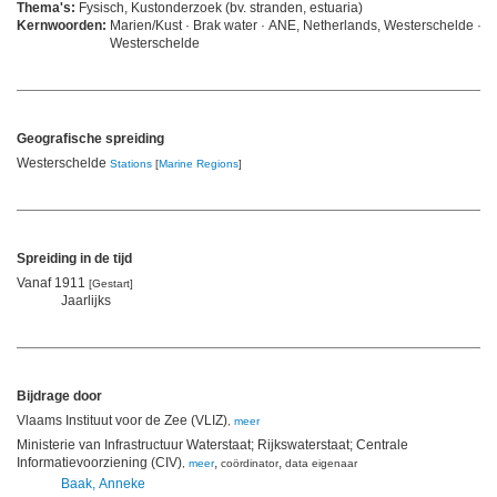
Thema's:
Fysisch, Kustonderzoek (bv. stranden, estuaria)
Kernwoorden:
Marien/Kust · Brak water · ANE, Netherlands, Westerschelde ·
Westerschelde
Geografische spreiding
Westerschelde
Stations
[
Marine Regions
]
Spreiding in de tijd
Vanaf 1911
[Gestart]
Jaarlijks
Bijdrage door
Vlaams Instituut voor de Zee (VLIZ)
,
meer
Ministerie van Infrastructuur Waterstaat; Rijkswaterstaat; Centrale
Informatievoorziening (CIV)
,
,
,
meer
coördinator
data eigenaar
Baak, Anneke