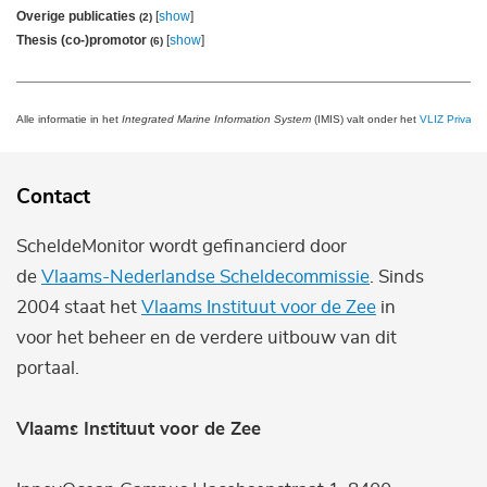
Overige publicaties
[
show
]
(2)
Thesis (co-)promotor
[
show
]
(6)
Alle informatie in het
Integrated Marine Information System
(IMIS) valt onder het
VLIZ Privacy 
Contact
ScheldeMonitor wordt gefinancierd door
de
Vlaams-Nederlandse Scheldecommissie
. Sinds
2004 staat het
Vlaams Instituut voor de Zee
in
voor het beheer en de verdere uitbouw van dit
portaal.
Vlaams Instituut voor de Zee