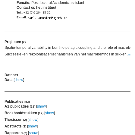
Functie:
Postdoctoral Academic assistant
Contact op het instituut:
Tel.:
+32-(0)9-264 85 32
E-mail:
Projecten
(2)
Spatio-temporal variability in benthic-pelagic coupling and the role of macroben
Successie -en rekolonisatiemechanismen van het macrobenthos in slikken,
mee
Dataset
Data
[
show
]
Publicaties
(53)
A1 publicaties
[
show
]
(21)
Boekhoofdstukken
[
show
]
(12)
Thesissen
[
show
]
(2)
Abstracts
[
show
]
(8)
Rapporten
[
show
]
(2)