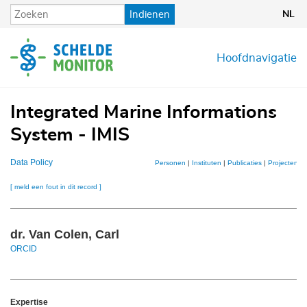
Overslaan
Indienen
NL
en
naar
de
Hoofdnavigatie
inhoud
gaan
Integrated Marine Informations
System - IMIS
Data Policy
Personen
|
Instituten
|
Publicaties
|
Projecten
|
[ meld een fout in dit record ]
dr. Van Colen, Carl
ORCID
Expertise