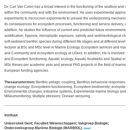
Dr. Carl Van Colen has a broad interest in the functioning of the seafloor and its i
within the community and with the environment. He uses experimental approache
experiments to microcosm experiments to unravel the underpinning mechanisms o
its consequences for ecosystem processes, functioning and service delivery, e.g
addition, he studies the influence of current and predicted future environmenta
acidification, hypoxia, microplastic exposure, salinity and sedimentological cha
soft-sediment benthic species during different life stages and at different levels o
lecturer at BSc and MSc level in Marine Ecology, Ecosystem services and mana
and Community and ecosystem ecology at UGent. In addition, He is involved in p
and Ecosystem functioning, Aquatic ecology, Aquatic foodwebs and Spatial ecol
MSc theses per academic year and several PhD projects in the field of marine 
European funding agencies.
Thesaurustermen:
Benthic-pelagic coupling; Benthos behavioral responses; B
change ecology; Ecosysteem functionering; Ecosystem biodiversity; ecosystem st
Environmental changes; estuarine systems; Experimental marine biology and ec
Milieumonitoring; Multiple stressors; Oceaan verzuring
Instituut
Universiteit Gent; Faculteit Wetenschappen; Vakgroep Biologie;
Onderzoeksgroep Mariene Biologie (MARBIOL)
,
meer