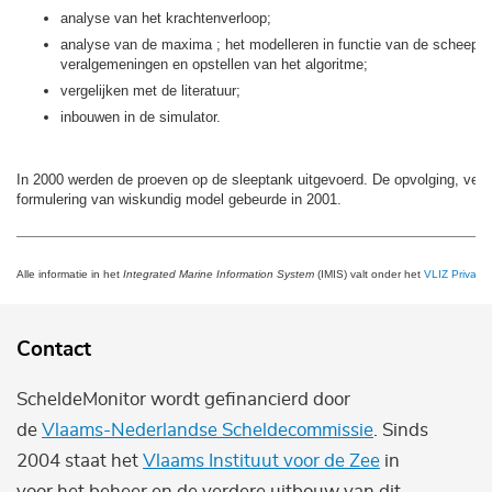
analyse van het krachtenverloop;
analyse van de maxima ; het modelleren in functie van de scheeps
veralgemeningen en opstellen van het algoritme;
vergelijken met de literatuur;
inbouwen in de simulator.
In 2000 werden de proeven op de sleeptank uitgevoerd. De opvolging, verw
formulering van wiskundig model gebeurde in 2001.
Alle informatie in het
Integrated Marine Information System
(IMIS) valt onder het
VLIZ Privacy 
Contact
ScheldeMonitor wordt gefinancierd door
de
Vlaams-Nederlandse Scheldecommissie
. Sinds
2004 staat het
Vlaams Instituut voor de Zee
in
voor het beheer en de verdere uitbouw van dit