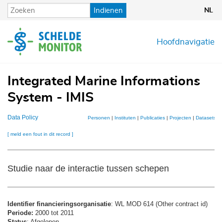
Overslaan
Indienen
NL
en
naar
de
Hoofdnavigatie
inhoud
gaan
Integrated Marine Informations
System - IMIS
Data Policy
Personen
|
Instituten
|
Publicaties
|
Projecten
|
Datasets
|
[ meld een fout in dit record ]
Studie naar de interactie tussen schepen
Identifier financieringsorganisatie
: WL MOD 614 (Other contract id)
Periode:
2000 tot 2011
Status
: Afgelopen