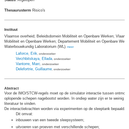
Thesaurusterm
Risico's
Instituut
Vlaamse overheid; Beleidsdomein Mobiliteit en Openbare Werken; Vlaams 
Mobiliteit en Openbare Werken; Departement Mobiliteit en Openbare Werk
Waterbouwkundig Laboratorium (WL)
,
meer
Laforce, Erik
, onderzoeker
Verzhbitskaya, Ellada
, onderzoeker
Vantorre, Marc
, onderzoeker
Delefortrie, Guillaume
, onderzoeker
Abstract
Voor de IMO/STCW-regels moet op de simulator interactie tussen ontmoe
oplopende schepen nagebootst worden. In ondiep water zijn er te weinig g
literatuur te vinden.
De interactiekrachten worden via experimenten op de sleeptank bepaald.
Dit omvat:
inbouwen van een tweede sleepsysteem;
uitvoeren van proeven met verschillende schepen;